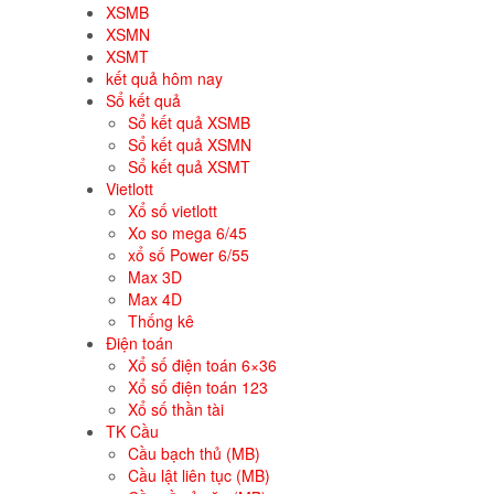
XSMB
XSMN
XSMT
kết quả hôm nay
Sổ kết quả
Sổ kết quả XSMB
Sổ kết quả XSMN
Sổ kết quả XSMT
Vietlott
Xổ số vietlott
Xo so mega 6/45
xổ số Power 6/55
Max 3D
Max 4D
Thống kê
Điện toán
Xổ số điện toán 6×36
Xổ số điện toán 123
Xổ số thần tài
TK Cầu
Cầu bạch thủ (MB)
Cầu lật liên tục (MB)