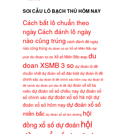
SOI CẦU LÔ BẠCH THỦ HÔM NAY
Cách bắt lô chuẩn theo
ngày
Cách đánh lô ngày
nào cũng trúng
cách đánh đề ngày
nào cũng trúng
du doan xo so Xổ số Miền Bắc dại
du
du doan xo so Xổ số Miền Bắc wap
phát
doan XSMB 3 so
dự đoán lô đề
chuẩn nhất dự đoán xổ số đặc biệt
dự đoán lô đề
chính xác
dự đoán lô đề chính xác hôm nay
dự đoán lô
dự đoán xổ số ba
đề xsmb
dự đoán soi cầu lô đề
dự đoán xổ số chiều nay
dự đoán xổ
miền
dự đoán xổ số hà nội
dự
số chính xác
dự đoán xổ số
đoán xổ số hôm nay
hội
miền bắc
dự đoán xổ số âm dương
hội
đồng xổ số dự đoán