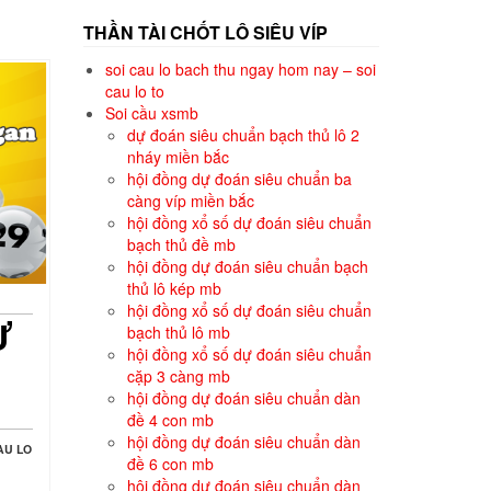
THẦN TÀI CHỐT LÔ SIÊU VÍP
soi cau lo bach thu ngay hom nay – soi
cau lo to
Soi cầu xsmb
dự đoán siêu chuẩn bạch thủ lô 2
nháy miền bắc
hội đồng dự đoán siêu chuẩn ba
càng víp miền bắc
hội đồng xổ số dự đoán siêu chuẩn
bạch thủ đề mb
hội đồng dự đoán siêu chuẩn bạch
thủ lô kép mb
hội đồng xổ số dự đoán siêu chuẩn
Ự
bạch thủ lô mb
hội đồng xổ số dự đoán siêu chuẩn
cặp 3 càng mb
hội đồng dự đoán siêu chuẩn dàn
đề 4 con mb
hội đồng dự đoán siêu chuẩn dàn
AU LO
đề 6 con mb
hội đồng dự đoán siêu chuẩn dàn