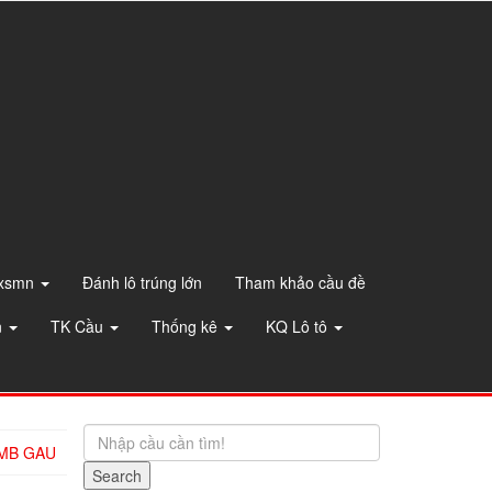
 xsmn
Đánh lô trúng lớn
Tham khảo cầu đề
n
TK Cầu
Thống kê
KQ Lô tô
SMB GAU
Search