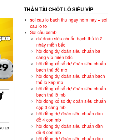
THẦN TÀI CHỐT LÔ SIÊU VÍP
soi cau lo bach thu ngay hom nay – soi
cau lo to
Soi cầu xsmb
dự đoán siêu chuẩn bạch thủ lô 2
nháy miền bắc
hội đồng dự đoán siêu chuẩn ba
càng víp miền bắc
hội đồng xổ số dự đoán siêu chuẩn
bạch thủ đề mb
hội đồng dự đoán siêu chuẩn bạch
thủ lô kép mb
hội đồng xổ số dự đoán siêu chuẩn
Ự
bạch thủ lô mb
hội đồng xổ số dự đoán siêu chuẩn
cặp 3 càng mb
hội đồng dự đoán siêu chuẩn dàn
đề 4 con mb
hội đồng dự đoán siêu chuẩn dàn
AU LO
đề 6 con mb
hội đồng dự đoán siêu chuẩn dàn