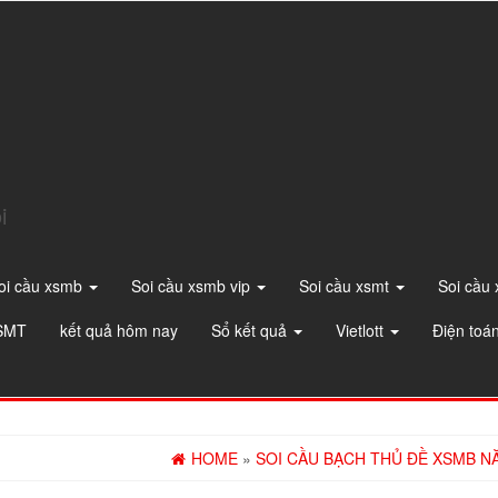
i
oi cầu xsmb
Soi cầu xsmb vip
Soi cầu xsmt
Soi cầu
SMT
kết quả hôm nay
Sổ kết quả
Vietlott
Điện toá
HOME
»
SOI CẦU BẠCH THỦ ĐỀ XSMB N