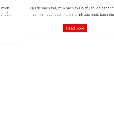
ề miền
cau de bach thu, xem bạch thủ lô đề, soi de bach th
 chuẩn,
so mien bac, bach thu de chinh xac nhat, bach t
Read more