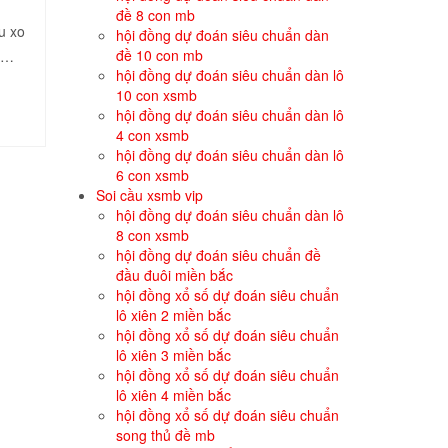
đề 8 con mb
u xo
hội đồng dự đoán siêu chuẩn dàn
đề 10 con mb
hu…
hội đồng dự đoán siêu chuẩn dàn lô
10 con xsmb
hội đồng dự đoán siêu chuẩn dàn lô
4 con xsmb
hội đồng dự đoán siêu chuẩn dàn lô
6 con xsmb
Soi cầu xsmb vip
hội đồng dự đoán siêu chuẩn dàn lô
8 con xsmb
hội đồng dự đoán siêu chuẩn đề
đầu đuôi miền bắc
hội đồng xổ số dự đoán siêu chuẩn
lô xiên 2 miền bắc
hội đồng xổ số dự đoán siêu chuẩn
lô xiên 3 miền bắc
hội đồng xổ số dự đoán siêu chuẩn
lô xiên 4 miền bắc
hội đồng xổ số dự đoán siêu chuẩn
song thủ đề mb