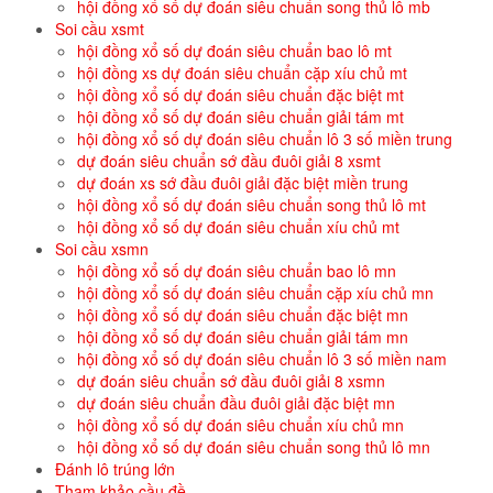
hội đồng xổ số dự đoán siêu chuẩn song thủ lô mb
Soi cầu xsmt
hội đồng xổ số dự đoán siêu chuẩn bao lô mt
hội đồng xs dự đoán siêu chuẩn cặp xíu chủ mt
hội đồng xổ số dự đoán siêu chuẩn đặc biệt mt
hội đồng xổ số dự đoán siêu chuẩn giải tám mt
hội đồng xổ số dự đoán siêu chuẩn lô 3 số miền trung
dự đoán siêu chuẩn sớ đầu đuôi giải 8 xsmt
dự đoán xs sớ đầu đuôi giải đặc biệt miền trung
hội đồng xổ số dự đoán siêu chuẩn song thủ lô mt
hội đồng xổ số dự đoán siêu chuẩn xíu chủ mt
Soi cầu xsmn
hội đồng xổ số dự đoán siêu chuẩn bao lô mn
hội đồng xổ số dự đoán siêu chuẩn cặp xíu chủ mn
hội đồng xổ số dự đoán siêu chuẩn đặc biệt mn
hội đồng xổ số dự đoán siêu chuẩn giải tám mn
hội đồng xổ số dự đoán siêu chuẩn lô 3 số miền nam
dự đoán siêu chuẩn sớ đầu đuôi giải 8 xsmn
dự đoán siêu chuẩn đầu đuôi giải đặc biệt mn
hội đồng xổ số dự đoán siêu chuẩn xíu chủ mn
hội đồng xổ số dự đoán siêu chuẩn song thủ lô mn
Đánh lô trúng lớn
Tham khảo cầu đề