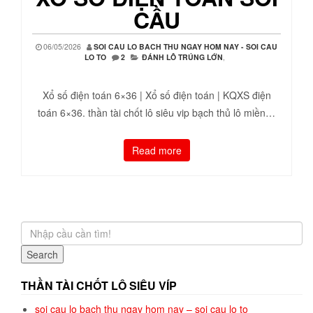
CẦU
06/05/2026
SOI CAU LO BACH THU NGAY HOM NAY - SOI CAU
LO TO
2
ĐÁNH LÔ TRÚNG LỚN
,
Xổ số điện toán 6×36 | Xổ số điện toán | KQXS điện
toán 6×36. thần tài chốt lô siêu vip bạch thủ lô miền…
Read more
Search
THẦN TÀI CHỐT LÔ SIÊU VÍP
soi cau lo bach thu ngay hom nay – soi cau lo to