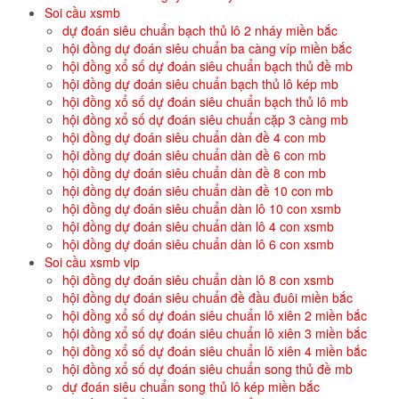
Soi cầu xsmb
dự đoán siêu chuẩn bạch thủ lô 2 nháy miền bắc
hội đồng dự đoán siêu chuẩn ba càng víp miền bắc
hội đồng xổ số dự đoán siêu chuẩn bạch thủ đề mb
hội đồng dự đoán siêu chuẩn bạch thủ lô kép mb
hội đồng xổ số dự đoán siêu chuẩn bạch thủ lô mb
hội đồng xổ số dự đoán siêu chuẩn cặp 3 càng mb
hội đồng dự đoán siêu chuẩn dàn đề 4 con mb
hội đồng dự đoán siêu chuẩn dàn đề 6 con mb
hội đồng dự đoán siêu chuẩn dàn đề 8 con mb
hội đồng dự đoán siêu chuẩn dàn đề 10 con mb
hội đồng dự đoán siêu chuẩn dàn lô 10 con xsmb
hội đồng dự đoán siêu chuẩn dàn lô 4 con xsmb
hội đồng dự đoán siêu chuẩn dàn lô 6 con xsmb
Soi cầu xsmb vip
hội đồng dự đoán siêu chuẩn dàn lô 8 con xsmb
hội đồng dự đoán siêu chuẩn đề đầu đuôi miền bắc
hội đồng xổ số dự đoán siêu chuẩn lô xiên 2 miền bắc
hội đồng xổ số dự đoán siêu chuẩn lô xiên 3 miền bắc
hội đồng xổ số dự đoán siêu chuẩn lô xiên 4 miền bắc
hội đồng xổ số dự đoán siêu chuẩn song thủ đề mb
dự đoán siêu chuẩn song thủ lô kép miền bắc