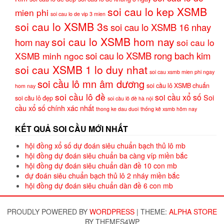
soi cau lo kep XSMB
mien phi
soi cau lo de vip 3 mien
soi cau lo XSMB 3s
soi cau lo XSMB 16 nhay
soi cau lo XSMB hom nay
hom nay
soi cau lo
soi cau lo XSMB rong bach kim
XSMB minh ngoc
soi cau XSMB 1 lo duy nhat
soi cau xsmb mien phi ngay
soi cầu lô mn âm dương
soi cầu lô XSMB chuẩn
hom nay
soi cầu lô đề
soi cầu xổ số
Soi
soi cầu lô đẹp
soi cầu lô đề hà nội
cầu xổ số chính xác nhất
thong ke dau duoi
thống kê xsmb hôm nay
KẾT QUẢ SOI CẦU MỚI NHẤT
hội đồng xổ số dự đoán siêu chuẩn bạch thủ lô mb
hội đồng dự đoán siêu chuẩn ba càng víp miền bắc
hội đồng dự đoán siêu chuẩn dàn đề 10 con mb
dự đoán siêu chuẩn bạch thủ lô 2 nháy miền bắc
hội đồng dự đoán siêu chuẩn dàn đề 6 con mb
PROUDLY POWERED BY
WORDPRESS
|
THEME:
ALPHA STORE
BY THEMES4WP