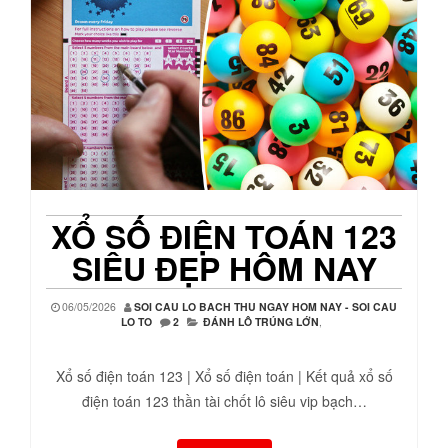
XỔ SỐ ĐIỆN TOÁN 123
SIÊU ĐẸP HÔM NAY
06/05/2026
SOI CAU LO BACH THU NGAY HOM NAY - SOI CAU
LO TO
2
ĐÁNH LÔ TRÚNG LỚN
,
Xổ số điện toán 123 | Xổ số điện toán | Kết quả xổ số
điện toán 123 thần tài chốt lô siêu vip bạch…