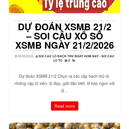
DỰ ĐOÁN XSMB 21/2
– SOI CẦU XỔ SỐ
XSMB NGÀY 21/2/2026
09/05/2026
SOI CAU LO BACH THU NGAY HOM NAY - SOI CAU
LO TO
2
Dự đoán XSMB 21/2 Chọn ra các cặp bạch thủ lô,
những cặp lô xiên, lô đẹp, giải đặc biêt, lô kép ngon với
tỷ…
Read more