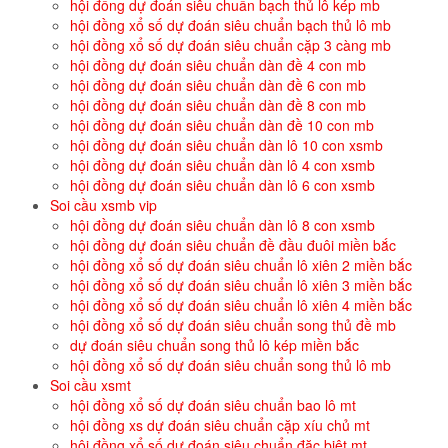
hội đồng dự đoán siêu chuẩn bạch thủ lô kép mb
hội đồng xổ số dự đoán siêu chuẩn bạch thủ lô mb
hội đồng xổ số dự đoán siêu chuẩn cặp 3 càng mb
hội đồng dự đoán siêu chuẩn dàn đề 4 con mb
hội đồng dự đoán siêu chuẩn dàn đề 6 con mb
hội đồng dự đoán siêu chuẩn dàn đề 8 con mb
hội đồng dự đoán siêu chuẩn dàn đề 10 con mb
hội đồng dự đoán siêu chuẩn dàn lô 10 con xsmb
hội đồng dự đoán siêu chuẩn dàn lô 4 con xsmb
hội đồng dự đoán siêu chuẩn dàn lô 6 con xsmb
Soi cầu xsmb vip
hội đồng dự đoán siêu chuẩn dàn lô 8 con xsmb
hội đồng dự đoán siêu chuẩn đề đầu đuôi miền bắc
hội đồng xổ số dự đoán siêu chuẩn lô xiên 2 miền bắc
hội đồng xổ số dự đoán siêu chuẩn lô xiên 3 miền bắc
hội đồng xổ số dự đoán siêu chuẩn lô xiên 4 miền bắc
hội đồng xổ số dự đoán siêu chuẩn song thủ đề mb
dự đoán siêu chuẩn song thủ lô kép miền bắc
hội đồng xổ số dự đoán siêu chuẩn song thủ lô mb
Soi cầu xsmt
hội đồng xổ số dự đoán siêu chuẩn bao lô mt
hội đồng xs dự đoán siêu chuẩn cặp xíu chủ mt
hội đồng xổ số dự đoán siêu chuẩn đặc biệt mt