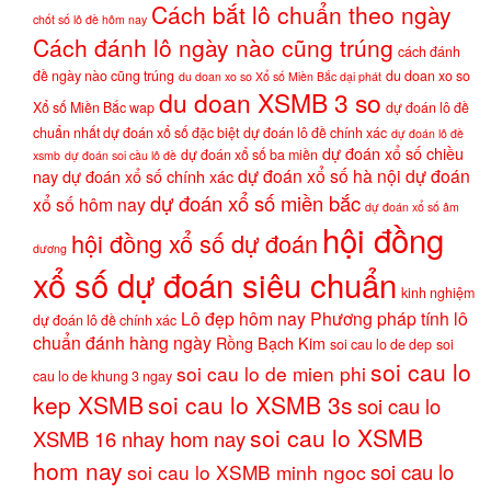
Cách bắt lô chuẩn theo ngày
chốt số lô đề hôm nay
Cách đánh lô ngày nào cũng trúng
cách đánh
đề ngày nào cũng trúng
du doan xo so
du doan xo so Xổ số Miền Bắc dại phát
du doan XSMB 3 so
Xổ số Miền Bắc wap
dự đoán lô đề
chuẩn nhất dự đoán xổ số đặc biệt
dự đoán lô đề chính xác
dự đoán lô đề
dự đoán xổ số chiều
dự đoán xổ số ba miền
xsmb
dự đoán soi cầu lô đề
dự đoán xổ số hà nội
dự đoán
nay
dự đoán xổ số chính xác
dự đoán xổ số miền bắc
xổ số hôm nay
dự đoán xổ số âm
hội đồng
hội đồng xổ số dự đoán
dương
xổ số dự đoán siêu chuẩn
kinh nghiệm
Lô đẹp hôm nay
Phương pháp tính lô
dự đoán lô đề chính xác
chuẩn đánh hàng ngày
Rồng Bạch Kim
soi cau lo de dep
soi
soi cau lo
soi cau lo de mien phi
cau lo de khung 3 ngay
kep XSMB
soi cau lo XSMB 3s
soi cau lo
soi cau lo XSMB
XSMB 16 nhay hom nay
hom nay
soi cau lo
soi cau lo XSMB minh ngoc