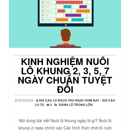
KINH NGHIỆM NUÔI
LÔ KHUNG 2, 3, 5, 7
NGÀY CHUẨN TUYỆT
ĐỐI
05/05/2026
SOI CAU LO BACH THU NGAY HOM NAY - SOI CAU
LO TO
2
ĐÁNH LÔ TRÚNG LỚN
,
Nội dung bài viết Nuôi lô khung ngày là gì? Nuôi lô
khung 2 ngày chính xác Các hình thức chơi lô nuôi