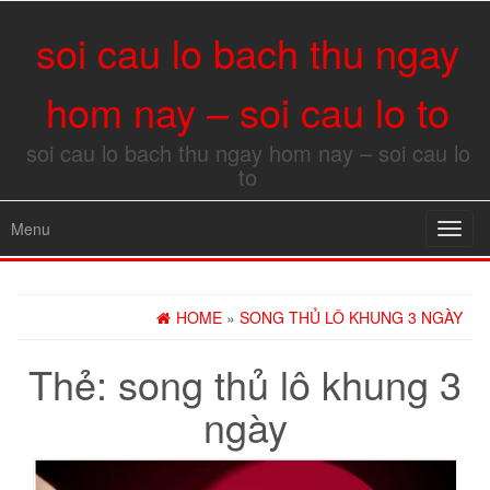
soi cau lo bach thu ngay
hom nay – soi cau lo to
soi cau lo bach thu ngay hom nay – soi cau lo
to
Menu
Toggl
navig
HOME
»
SONG THỦ LÔ KHUNG 3 NGÀY
Thẻ:
song thủ lô khung 3
ngày