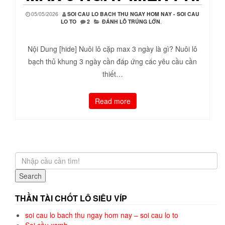
05/05/2026
SOI CAU LO BACH THU NGAY HOM NAY - SOI CAU
LO TO
2
ĐÁNH LÔ TRÚNG LỚN
,
Nội Dung [hide] Nuôi lô cặp max 3 ngày là gì? Nuôi lô
bạch thủ khung 3 ngày cần đáp ứng các yêu cầu cần
thiết…
Read more
Search
THẦN TÀI CHỐT LÔ SIÊU VÍP
soi cau lo bach thu ngay hom nay – soi cau lo to
Soi cầu xsmb