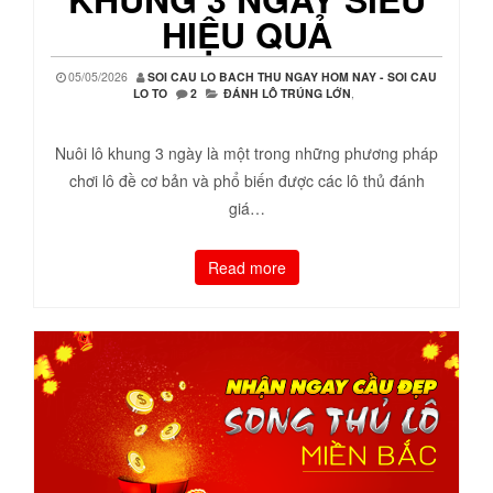
HIỆU QUẢ
05/05/2026
SOI CAU LO BACH THU NGAY HOM NAY - SOI CAU
LO TO
2
ĐÁNH LÔ TRÚNG LỚN
,
Nuôi lô khung 3 ngày là một trong những phương pháp
chơi lô đề cơ bản và phổ biến được các lô thủ đánh
giá…
Read more