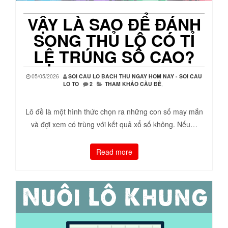
VẬY LÀ SAO ĐỂ ĐÁNH
SONG THỦ LÔ CÓ TỈ
LỆ TRÚNG SỐ CAO?
05/05/2026
SOI CAU LO BACH THU NGAY HOM NAY - SOI CAU
LO TO
2
THAM KHẢO CẦU ĐỀ
,
Lô đề là một hình thức chọn ra những con số may mắn
và đợi xem có trùng với kết quả xổ số không. Nếu…
Read more