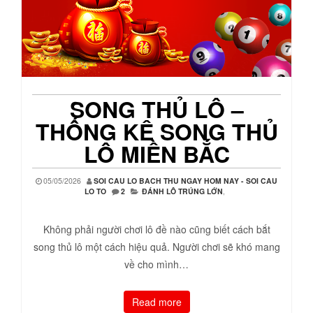
SONG THỦ LÔ –
THỐNG KÊ SONG THỦ
LÔ MIỀN BẮC
05/05/2026
SOI CAU LO BACH THU NGAY HOM NAY - SOI CAU
LO TO
2
ĐÁNH LÔ TRÚNG LỚN
,
Không phải người chơi lô đề nào cũng biết cách bắt
song thủ lô một cách hiệu quả. Người chơi sẽ khó mang
về cho mình…
Read more