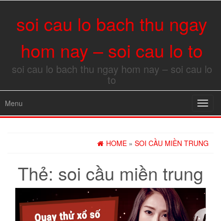
soi cau lo bach thu ngay
hom nay – soi cau lo to
soi cau lo bach thu ngay hom nay – soi cau lo
to
Menu
Toggl
navig
HOME
»
SOI CẦU MIỀN TRUNG
Thẻ:
soi cầu miền trung