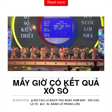
Read more
MẤY GIỜ CÓ KẾT QUẢ
XỔ SỐ
08/05/2026
SOI CAU LO BACH THU NGAY HOM NAY - SOI CAU
LO TO
2
ĐÁNH LÔ TRÚNG LỚN
,