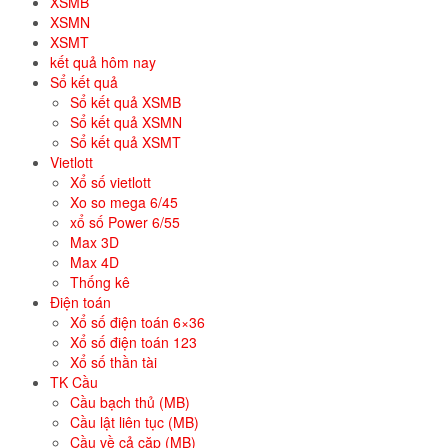
XSMB
XSMN
XSMT
kết quả hôm nay
Sổ kết quả
Sổ kết quả XSMB
Sổ kết quả XSMN
Sổ kết quả XSMT
Vietlott
Xổ số vietlott
Xo so mega 6/45
xổ số Power 6/55
Max 3D
Max 4D
Thống kê
Điện toán
Xổ số điện toán 6×36
Xổ số điện toán 123
Xổ số thần tài
TK Cầu
Cầu bạch thủ (MB)
Cầu lật liên tục (MB)
Cầu về cả cặp (MB)