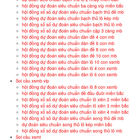
hội đồng dự đoán siêu chuẩn ba càng víp miền bắc
hội đồng xổ số dự đoán siêu chuẩn bạch thủ đề mb
hội đồng dự đoán siêu chuẩn bạch thủ lô kép mb
hội đồng xổ số dự đoán siêu chuẩn bạch thủ lô mb
hội đồng xổ số dự đoán siêu chuẩn cặp 3 càng mb
hội đồng dự đoán siêu chuẩn dàn đề 4 con mb
hội đồng dự đoán siêu chuẩn dàn đề 6 con mb
hội đồng dự đoán siêu chuẩn dàn đề 8 con mb
hội đồng dự đoán siêu chuẩn dàn đề 10 con mb
hội đồng dự đoán siêu chuẩn dàn lô 10 con xsmb
hội đồng dự đoán siêu chuẩn dàn lô 4 con xsmb
hội đồng dự đoán siêu chuẩn dàn lô 6 con xsmb
Soi cầu xsmb vip
hội đồng dự đoán siêu chuẩn dàn lô 8 con xsmb
hội đồng dự đoán siêu chuẩn đề đầu đuôi miền bắc
hội đồng xổ số dự đoán siêu chuẩn lô xiên 2 miền bắc
hội đồng xổ số dự đoán siêu chuẩn lô xiên 3 miền bắc
hội đồng xổ số dự đoán siêu chuẩn lô xiên 4 miền bắc
hội đồng xổ số dự đoán siêu chuẩn song thủ đề mb
dự đoán siêu chuẩn song thủ lô kép miền bắc
hội đồng xổ số dự đoán siêu chuẩn song thủ lô mb
Soi cầu xsmt