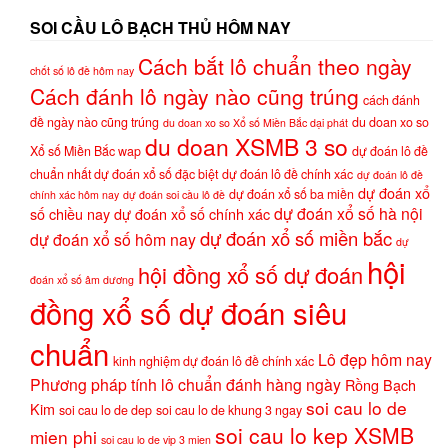
SOI CẦU LÔ BẠCH THỦ HÔM NAY
Cách bắt lô chuẩn theo ngày
chốt số lô đề hôm nay
Cách đánh lô ngày nào cũng trúng
cách đánh
đề ngày nào cũng trúng
du doan xo so
du doan xo so Xổ số Miền Bắc dại phát
du doan XSMB 3 so
Xổ số Miền Bắc wap
dự đoán lô đề
chuẩn nhất dự đoán xổ số đặc biệt
dự đoán lô đề chính xác
dự đoán lô đề
dự đoán xổ
dự đoán xổ số ba miền
chính xác hôm nay
dự đoán soi cầu lô đề
dự đoán xổ số hà nội
số chiều nay
dự đoán xổ số chính xác
dự đoán xổ số miền bắc
dự đoán xổ số hôm nay
dự
hội
hội đồng xổ số dự đoán
đoán xổ số âm dương
đồng xổ số dự đoán siêu
chuẩn
Lô đẹp hôm nay
kinh nghiệm dự đoán lô đề chính xác
Phương pháp tính lô chuẩn đánh hàng ngày
Rồng Bạch
soi cau lo de
Kim
soi cau lo de dep
soi cau lo de khung 3 ngay
soi cau lo kep XSMB
mien phi
soi cau lo de vip 3 mien