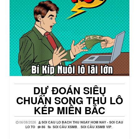
DỰ ĐOÁN SIÊU
CHUẨN SONG THỦ LÔ
KÉP MIỀN BẮC
06/08/2026
SOI CAU LO BACH THU NGAY HOM NAY - SOI CAU
LO TO
86
SOI CẦU XSMB
,
SOI CẦU XSMB VIP
,