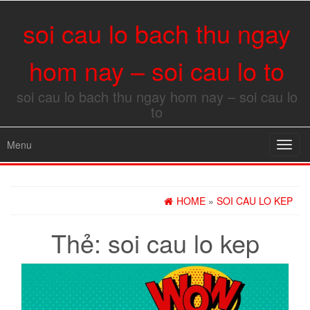
soi cau lo bach thu ngay
hom nay – soi cau lo to
soi cau lo bach thu ngay hom nay – soi cau lo
to
Menu
Toggl
navig
HOME
»
SOI CAU LO KEP
Thẻ:
soi cau lo kep