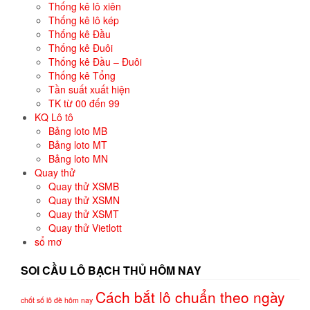
Thống kê lô xiên
Thống kê lô kép
Thống kê Đầu
Thống kê Đuôi
Thống kê Đầu – Đuôi
Thống kê Tổng
Tần suất xuất hiện
TK từ 00 đến 99
KQ Lô tô
Bảng loto MB
Bảng loto MT
Bảng loto MN
Quay thử
Quay thử XSMB
Quay thử XSMN
Quay thử XSMT
Quay thử Vietlott
sổ mơ
SOI CẦU LÔ BẠCH THỦ HÔM NAY
Cách bắt lô chuẩn theo ngày
chốt số lô đề hôm nay