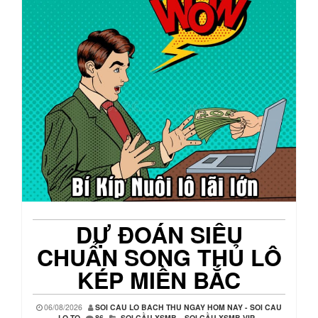
DỰ ĐOÁN SIÊU
CHUẨN SONG THỦ LÔ
KÉP MIỀN BẮC
06/08/2026
SOI CAU LO BACH THU NGAY HOM NAY - SOI CAU
LO TO
86
SOI CẦU XSMB
,
SOI CẦU XSMB VIP
,