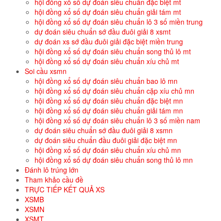
hội đồng xổ số dự đoán siêu chuẩn đặc biệt mt
hội đồng xổ số dự đoán siêu chuẩn giải tám mt
hội đồng xổ số dự đoán siêu chuẩn lô 3 số miền trung
dự đoán siêu chuẩn sớ đầu đuôi giải 8 xsmt
dự đoán xs sớ đầu đuôi giải đặc biệt miền trung
hội đồng xổ số dự đoán siêu chuẩn song thủ lô mt
hội đồng xổ số dự đoán siêu chuẩn xíu chủ mt
Soi cầu xsmn
hội đồng xổ số dự đoán siêu chuẩn bao lô mn
hội đồng xổ số dự đoán siêu chuẩn cặp xíu chủ mn
hội đồng xổ số dự đoán siêu chuẩn đặc biệt mn
hội đồng xổ số dự đoán siêu chuẩn giải tám mn
hội đồng xổ số dự đoán siêu chuẩn lô 3 số miền nam
dự đoán siêu chuẩn sớ đầu đuôi giải 8 xsmn
dự đoán siêu chuẩn đầu đuôi giải đặc biệt mn
hội đồng xổ số dự đoán siêu chuẩn xíu chủ mn
hội đồng xổ số dự đoán siêu chuẩn song thủ lô mn
Đánh lô trúng lớn
Tham khảo cầu đề
TRỰC TIẾP KẾT QUẢ XS
XSMB
XSMN
XSMT