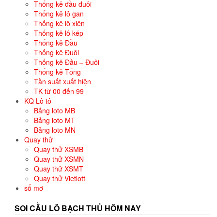
Thống kê đầu đuôi
Thống kê lô gan
Thống kê lô xiên
Thống kê lô kép
Thống kê Đầu
Thống kê Đuôi
Thống kê Đầu – Đuôi
Thống kê Tổng
Tần suất xuất hiện
TK từ 00 đến 99
KQ Lô tô
Bảng loto MB
Bảng loto MT
Bảng loto MN
Quay thử
Quay thử XSMB
Quay thử XSMN
Quay thử XSMT
Quay thử Vietlott
sổ mơ
SOI CẦU LÔ BẠCH THỦ HÔM NAY