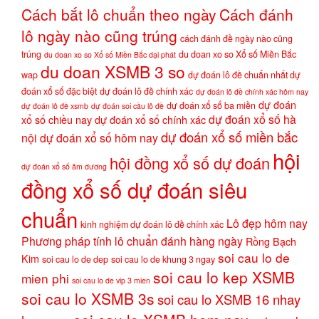
Cách bắt lô chuẩn theo ngày
Cách đánh
lô ngày nào cũng trúng
cách đánh đề ngày nào cũng
trúng
du doan xo so Xổ số Miền Bắc
du doan xo so Xổ số Miền Bắc dại phát
du doan XSMB 3 so
wap
dự đoán lô đề chuẩn nhất dự
đoán xổ số đặc biệt
dự đoán lô đề chính xác
dự đoán lô đề chính xác hôm nay
dự đoán
dự đoán xổ số ba miền
dự đoán lô đề xsmb
dự đoán soi cầu lô đề
dự đoán xổ số hà
xổ số chiều nay
dự đoán xổ số chính xác
dự đoán xổ số miền bắc
nội
dự đoán xổ số hôm nay
hội
hội đồng xổ số dự đoán
dự đoán xổ số âm dương
đồng xổ số dự đoán siêu
chuẩn
Lô đẹp hôm nay
kinh nghiệm dự đoán lô đề chính xác
Phương pháp tính lô chuẩn đánh hàng ngày
Rồng Bạch
soi cau lo de
Kim
soi cau lo de dep
soi cau lo de khung 3 ngay
soi cau lo kep XSMB
mien phi
soi cau lo de vip 3 mien
soi cau lo XSMB 3s
soi cau lo XSMB 16 nhay