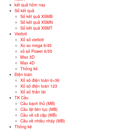
kết quả hôm nay
Sổ kết quả
Sổ kết quả XSMB
Sổ kết quả XSMN
Sổ kết quả XSMT
Vietlott
Xổ số vietlott
Xo so mega 6/45
xổ số Power 6/55
Max 3D
Max 4D
Thống kê
Điện toán
Xổ số điện toán 6×36
Xổ số điện toán 123
Xổ số thần tài
TK Cầu
Cầu bạch thủ (MB)
Cầu lật liên tục (MB)
Cầu về cả cặp (MB)
Cầu về nhiều nháy (MB)
Thống kê