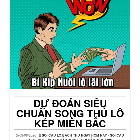
DỰ ĐOÁN SIÊU
CHUẨN SONG THỦ LÔ
KÉP MIỀN BẮC
08/08/2026
SOI CAU LO BACH THU NGAY HOM NAY - SOI CAU
LO TO
86
SOI CẦU XSMB
,
SOI CẦU XSMB VIP
,