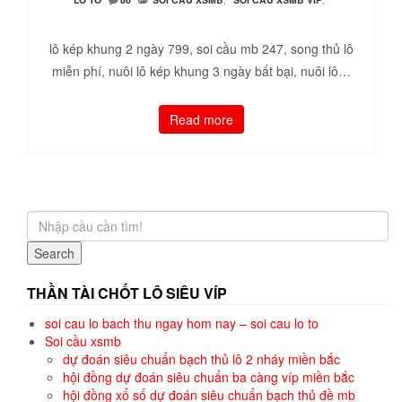
lô kép khung 2 ngày 799, soi cầu mb 247, song thủ lô
miễn phí, nuôi lô kép khung 3 ngày bất bại, nuôi lô…
Read more
Search
THẦN TÀI CHỐT LÔ SIÊU VÍP
soi cau lo bach thu ngay hom nay – soi cau lo to
Soi cầu xsmb
dự đoán siêu chuẩn bạch thủ lô 2 nháy miền bắc
hội đồng dự đoán siêu chuẩn ba càng víp miền bắc
hội đồng xổ số dự đoán siêu chuẩn bạch thủ đề mb