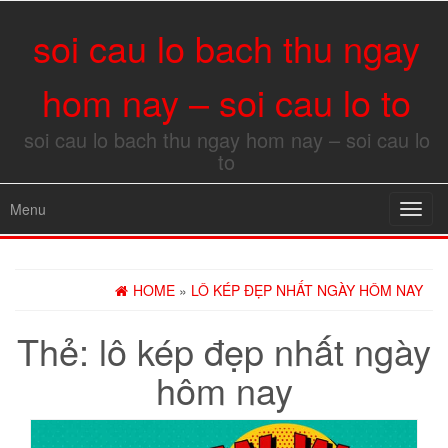
soi cau lo bach thu ngay
hom nay – soi cau lo to
soi cau lo bach thu ngay hom nay – soi cau lo
to
Menu
Toggl
navig
HOME
»
LÔ KÉP ĐẸP NHẤT NGÀY HÔM NAY
Thẻ:
lô kép đẹp nhất ngày
hôm nay