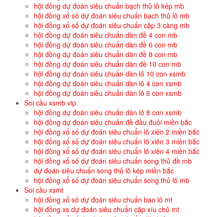
hội đồng dự đoán siêu chuẩn bạch thủ lô kép mb
hội đồng xổ số dự đoán siêu chuẩn bạch thủ lô mb
hội đồng xổ số dự đoán siêu chuẩn cặp 3 càng mb
hội đồng dự đoán siêu chuẩn dàn đề 4 con mb
hội đồng dự đoán siêu chuẩn dàn đề 6 con mb
hội đồng dự đoán siêu chuẩn dàn đề 8 con mb
hội đồng dự đoán siêu chuẩn dàn đề 10 con mb
hội đồng dự đoán siêu chuẩn dàn lô 10 con xsmb
hội đồng dự đoán siêu chuẩn dàn lô 4 con xsmb
hội đồng dự đoán siêu chuẩn dàn lô 6 con xsmb
Soi cầu xsmb vip
hội đồng dự đoán siêu chuẩn dàn lô 8 con xsmb
hội đồng dự đoán siêu chuẩn đề đầu đuôi miền bắc
hội đồng xổ số dự đoán siêu chuẩn lô xiên 2 miền bắc
hội đồng xổ số dự đoán siêu chuẩn lô xiên 3 miền bắc
hội đồng xổ số dự đoán siêu chuẩn lô xiên 4 miền bắc
hội đồng xổ số dự đoán siêu chuẩn song thủ đề mb
dự đoán siêu chuẩn song thủ lô kép miền bắc
hội đồng xổ số dự đoán siêu chuẩn song thủ lô mb
Soi cầu xsmt
hội đồng xổ số dự đoán siêu chuẩn bao lô mt
hội đồng xs dự đoán siêu chuẩn cặp xíu chủ mt