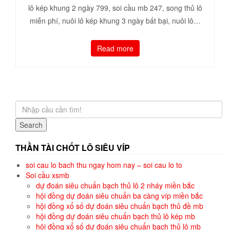
lô kép khung 2 ngày 799, soi cầu mb 247, song thủ lô
miễn phí, nuôi lô kép khung 3 ngày bất bại, nuôi lô…
Read more
Search
THẦN TÀI CHỐT LÔ SIÊU VÍP
soi cau lo bach thu ngay hom nay – soi cau lo to
Soi cầu xsmb
dự đoán siêu chuẩn bạch thủ lô 2 nháy miền bắc
hội đồng dự đoán siêu chuẩn ba càng víp miền bắc
hội đồng xổ số dự đoán siêu chuẩn bạch thủ đề mb
hội đồng dự đoán siêu chuẩn bạch thủ lô kép mb
hội đồng xổ số dự đoán siêu chuẩn bạch thủ lô mb