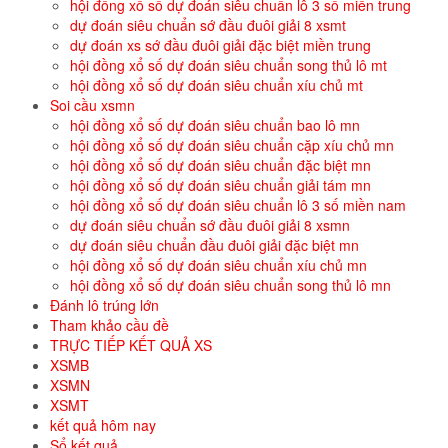
hội đồng xổ số dự đoán siêu chuẩn lô 3 số miền trung
dự đoán siêu chuẩn sớ đầu đuôi giải 8 xsmt
dự đoán xs sớ đầu đuôi giải đặc biệt miền trung
hội đồng xổ số dự đoán siêu chuẩn song thủ lô mt
hội đồng xổ số dự đoán siêu chuẩn xíu chủ mt
Soi cầu xsmn
hội đồng xổ số dự đoán siêu chuẩn bao lô mn
hội đồng xổ số dự đoán siêu chuẩn cặp xíu chủ mn
hội đồng xổ số dự đoán siêu chuẩn đặc biệt mn
hội đồng xổ số dự đoán siêu chuẩn giải tám mn
hội đồng xổ số dự đoán siêu chuẩn lô 3 số miền nam
dự đoán siêu chuẩn sớ đầu đuôi giải 8 xsmn
dự đoán siêu chuẩn đầu đuôi giải đặc biệt mn
hội đồng xổ số dự đoán siêu chuẩn xíu chủ mn
hội đồng xổ số dự đoán siêu chuẩn song thủ lô mn
Đánh lô trúng lớn
Tham khảo cầu đề
TRỰC TIẾP KẾT QUẢ XS
XSMB
XSMN
XSMT
kết quả hôm nay
Sổ kết quả