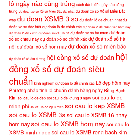
lô ngày nào cũng trúng
cách đánh đề ngày nào cũng
trúng
du doan xo so Xổ số Miền Bắc
du doan xo so Xổ số Miền Bắc dại phát
du doan XSMB 3 so
wap
dự đoán lô đề chuẩn nhất dự
đoán xổ số đặc biệt
dự đoán lô đề chính xác
dự đoán lô đề chính xác hôm nay
dự đoán
dự đoán xổ số ba miền
dự đoán lô đề xsmb
dự đoán soi cầu lô đề
dự đoán xổ số hà
xổ số chiều nay
dự đoán xổ số chính xác
dự đoán xổ số miền bắc
nội
dự đoán xổ số hôm nay
hội
hội đồng xổ số dự đoán
dự đoán xổ số âm dương
đồng xổ số dự đoán siêu
chuẩn
Lô đẹp hôm nay
kinh nghiệm dự đoán lô đề chính xác
Phương pháp tính lô chuẩn đánh hàng ngày
Rồng Bạch
soi cau lo de
Kim
soi cau lo de dep
soi cau lo de khung 3 ngay
soi cau lo kep XSMB
mien phi
soi cau lo de vip 3 mien
soi cau lo XSMB 3s
soi cau lo XSMB 16 nhay
soi cau lo XSMB hom nay
hom nay
soi cau lo
soi cau lo XSMB rong bach kim
XSMB minh ngoc