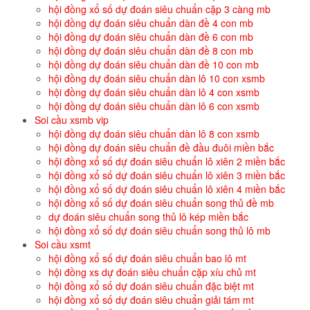
hội đồng xổ số dự đoán siêu chuẩn cặp 3 càng mb
hội đồng dự đoán siêu chuẩn dàn đề 4 con mb
hội đồng dự đoán siêu chuẩn dàn đề 6 con mb
hội đồng dự đoán siêu chuẩn dàn đề 8 con mb
hội đồng dự đoán siêu chuẩn dàn đề 10 con mb
hội đồng dự đoán siêu chuẩn dàn lô 10 con xsmb
hội đồng dự đoán siêu chuẩn dàn lô 4 con xsmb
hội đồng dự đoán siêu chuẩn dàn lô 6 con xsmb
Soi cầu xsmb vip
hội đồng dự đoán siêu chuẩn dàn lô 8 con xsmb
hội đồng dự đoán siêu chuẩn đề đầu đuôi miền bắc
hội đồng xổ số dự đoán siêu chuẩn lô xiên 2 miền bắc
hội đồng xổ số dự đoán siêu chuẩn lô xiên 3 miền bắc
hội đồng xổ số dự đoán siêu chuẩn lô xiên 4 miền bắc
hội đồng xổ số dự đoán siêu chuẩn song thủ đề mb
dự đoán siêu chuẩn song thủ lô kép miền bắc
hội đồng xổ số dự đoán siêu chuẩn song thủ lô mb
Soi cầu xsmt
hội đồng xổ số dự đoán siêu chuẩn bao lô mt
hội đồng xs dự đoán siêu chuẩn cặp xíu chủ mt
hội đồng xổ số dự đoán siêu chuẩn đặc biệt mt
hội đồng xổ số dự đoán siêu chuẩn giải tám mt