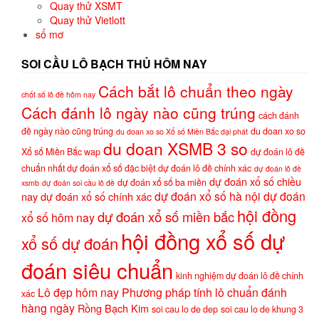
Quay thử XSMT
Quay thử Vietlott
sổ mơ
SOI CẦU LÔ BẠCH THỦ HÔM NAY
Cách bắt lô chuẩn theo ngày
chốt số lô đề hôm nay
Cách đánh lô ngày nào cũng trúng
cách đánh
đề ngày nào cũng trúng
du doan xo so
du doan xo so Xổ số Miền Bắc dại phát
du doan XSMB 3 so
Xổ số Miền Bắc wap
dự đoán lô đề
chuẩn nhất dự đoán xổ số đặc biệt
dự đoán lô đề chính xác
dự đoán lô đề
dự đoán xổ số chiều
dự đoán xổ số ba miền
xsmb
dự đoán soi cầu lô đề
dự đoán xổ số hà nội
dự đoán
nay
dự đoán xổ số chính xác
hội đồng
dự đoán xổ số miền bắc
xổ số hôm nay
hội đồng xổ số dự
xổ số dự đoán
đoán siêu chuẩn
kinh nghiệm dự đoán lô đề chính
Lô đẹp hôm nay
Phương pháp tính lô chuẩn đánh
xác
hàng ngày
Rồng Bạch Kim
soi cau lo de dep
soi cau lo de khung 3