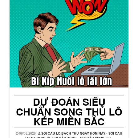
DỰ ĐOÁN SIÊU
CHUẨN SONG THỦ LÔ
KÉP MIỀN BẮC
06/08/2026
SOI CAU LO BACH THU NGAY HOM NAY - SOI CAU
LO TO
86
SOI CẦU XSMB
,
SOI CẦU XSMB VIP
,