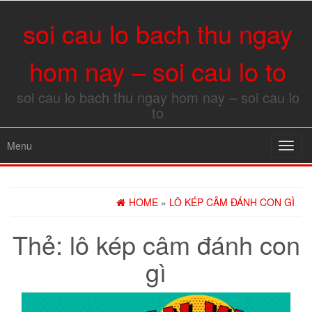
soi cau lo bach thu ngay
hom nay – soi cau lo to
soi cau lo bach thu ngay hom nay – soi cau lo
to
Menu
Toggl
navig
HOME
»
LÔ KÉP CÂM ĐÁNH CON GÌ
Thẻ:
lô kép câm đánh con
gì