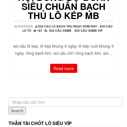
SIÊU CHUẨN BẠCH
THỦ LÔ KÉP MB
06/08/2026
SOI CAU LO BACH THU NGAY HOM NAY - SOI CAU
LO TO
187
SOI CẦU XSMB
,
SOI CẦU XSMB VIP
,
soi cầu lô kép, lô kép khung 3 ngày, lô kép nuôi khung 3
ngày, rồng bạch kim, soi cầu 247 rồng bạch kim, soi…
Read more
Search
THẦN TÀI CHỐT LÔ SIÊU VÍP