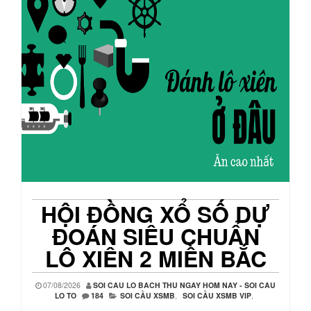
HỘI ĐỒNG XỔ SỐ DỰ
ĐOÁN SIÊU CHUẨN
LÔ XIÊN 2 MIỀN BẮC
07/08/2026
SOI CAU LO BACH THU NGAY HOM NAY - SOI CAU
LO TO
184
SOI CẦU XSMB
,
SOI CẦU XSMB VIP
,