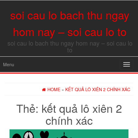
soi cau lo bach thu ngay
hom nay – soi cau lo to
soi cau lo bach thu ngay hom nay – soi cau lo
to
Menu
Toggl
navig
HOME
»
KẾT QUẢ LÔ XIÊN 2 CHÍNH XÁC
Thẻ:
kết quả lô xiên 2
chính xác