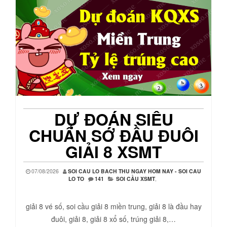
DỰ ĐOÁN SIÊU
CHUẨN SỚ ĐẦU ĐUÔI
GIẢI 8 XSMT
07/08/2026
SOI CAU LO BACH THU NGAY HOM NAY - SOI CAU
LO TO
141
SOI CẦU XSMT
,
giải 8 vé số, soi cầu giải 8 miền trung, giải 8 là đầu hay
đuôi, giải 8, giải 8 xổ số, trúng giải 8,…