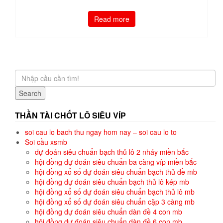
Read more
Search
THẦN TÀI CHỐT LÔ SIÊU VÍP
soi cau lo bach thu ngay hom nay – soi cau lo to
Soi cầu xsmb
dự đoán siêu chuẩn bạch thủ lô 2 nháy miền bắc
hội đồng dự đoán siêu chuẩn ba càng víp miền bắc
hội đồng xổ số dự đoán siêu chuẩn bạch thủ đề mb
hội đồng dự đoán siêu chuẩn bạch thủ lô kép mb
hội đồng xổ số dự đoán siêu chuẩn bạch thủ lô mb
hội đồng xổ số dự đoán siêu chuẩn cặp 3 càng mb
hội đồng dự đoán siêu chuẩn dàn đề 4 con mb
hội đồng dự đoán siêu chuẩn dàn đề 6 con mb