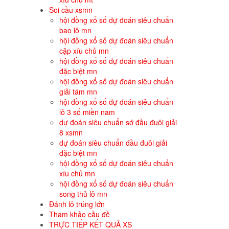
Soi cầu xsmn
hội đồng xổ số dự đoán siêu chuẩn
bao lô mn
hội đồng xổ số dự đoán siêu chuẩn
cặp xíu chủ mn
hội đồng xổ số dự đoán siêu chuẩn
đặc biệt mn
hội đồng xổ số dự đoán siêu chuẩn
giải tám mn
hội đồng xổ số dự đoán siêu chuẩn
lô 3 số miền nam
dự đoán siêu chuẩn sớ đầu đuôi giải
8 xsmn
dự đoán siêu chuẩn đầu đuôi giải
đặc biệt mn
hội đồng xổ số dự đoán siêu chuẩn
xíu chủ mn
hội đồng xổ số dự đoán siêu chuẩn
song thủ lô mn
Đánh lô trúng lớn
Tham khảo cầu đề
TRỰC TIẾP KẾT QUẢ XS