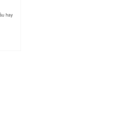
đầu hay