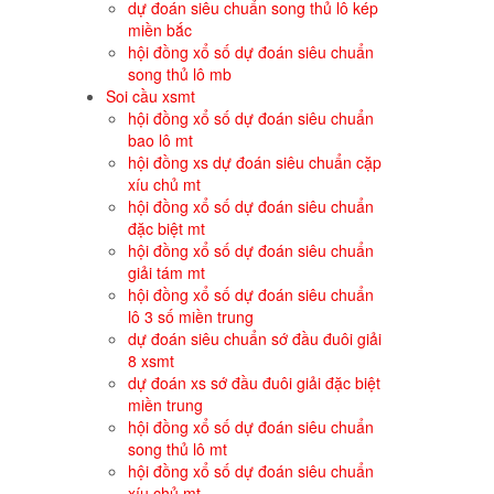
dự đoán siêu chuẩn song thủ lô kép
miền bắc
hội đồng xổ số dự đoán siêu chuẩn
song thủ lô mb
Soi cầu xsmt
hội đồng xổ số dự đoán siêu chuẩn
bao lô mt
hội đồng xs dự đoán siêu chuẩn cặp
xíu chủ mt
hội đồng xổ số dự đoán siêu chuẩn
đặc biệt mt
hội đồng xổ số dự đoán siêu chuẩn
giải tám mt
hội đồng xổ số dự đoán siêu chuẩn
lô 3 số miền trung
dự đoán siêu chuẩn sớ đầu đuôi giải
8 xsmt
dự đoán xs sớ đầu đuôi giải đặc biệt
miền trung
hội đồng xổ số dự đoán siêu chuẩn
song thủ lô mt
hội đồng xổ số dự đoán siêu chuẩn
xíu chủ mt