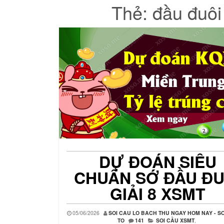
Thẻ:
đầu đuôi
DỰ ĐOÁN SIÊU
CHUẨN SỚ ĐẦU ĐU
GIẢI 8 XSMT
05/06/2026
SOI CAU LO BACH THU NGAY HOM NAY - SO
TO
141
SOI CẦU XSMT
,