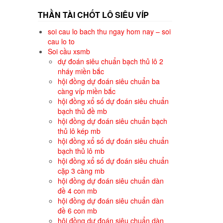
THẦN TÀI CHỐT LÔ SIÊU VÍP
soi cau lo bach thu ngay hom nay – soi
cau lo to
Soi cầu xsmb
dự đoán siêu chuẩn bạch thủ lô 2
nháy miền bắc
hội đồng dự đoán siêu chuẩn ba
càng víp miền bắc
hội đồng xổ số dự đoán siêu chuẩn
bạch thủ đề mb
hội đồng dự đoán siêu chuẩn bạch
thủ lô kép mb
hội đồng xổ số dự đoán siêu chuẩn
bạch thủ lô mb
hội đồng xổ số dự đoán siêu chuẩn
cặp 3 càng mb
hội đồng dự đoán siêu chuẩn dàn
đề 4 con mb
hội đồng dự đoán siêu chuẩn dàn
đề 6 con mb
hội đồng dự đoán siêu chuẩn dàn