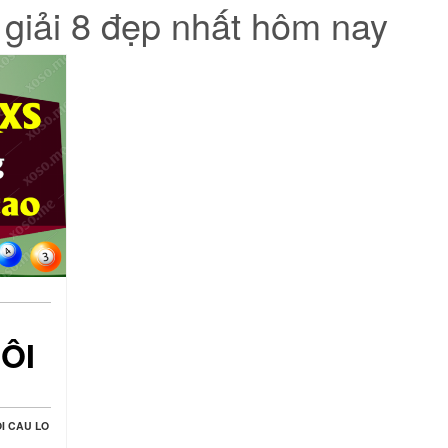
 giải 8 đẹp nhất hôm nay
ÔI
I CAU LO