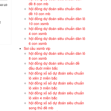
đề 8 con mb
AU LO
hội đồng dự đoán siêu chuẩn dàn
đề 10 con mb
hội đồng dự đoán siêu chuẩn dàn lô
t
10 con xsmb
hội đồng dự đoán siêu chuẩn dàn lô
4 con xsmb
hội đồng dự đoán siêu chuẩn dàn lô
6 con xsmb
Soi cầu xsmb vip
hội đồng dự đoán siêu chuẩn dàn lô
8 con xsmb
hội đồng dự đoán siêu chuẩn đề
đầu đuôi miền bắc
hội đồng xổ số dự đoán siêu chuẩn
lô xiên 2 miền bắc
hội đồng xổ số dự đoán siêu chuẩn
lô xiên 3 miền bắc
hội đồng xổ số dự đoán siêu chuẩn
lô xiên 4 miền bắc
hội đồng xổ số dự đoán siêu chuẩn
song thủ đề mb