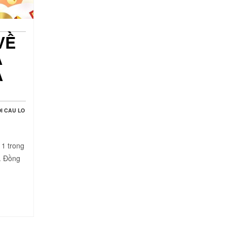
VỀ
A
A
I CAU LO
 1 trong
. Đồng