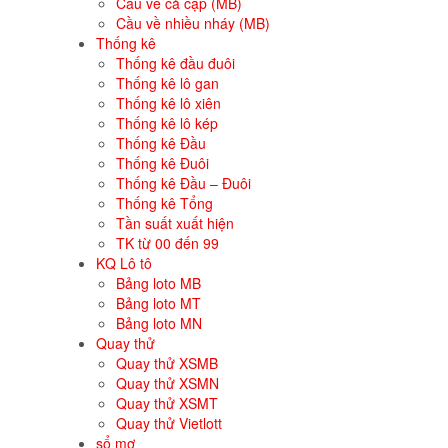
Cầu về cả cặp (MB)
Cầu về nhiều nháy (MB)
Thống kê
Thống kê đầu đuôi
Thống kê lô gan
Thống kê lô xiên
Thống kê lô kép
Thống kê Đầu
Thống kê Đuôi
Thống kê Đầu – Đuôi
Thống kê Tổng
Tần suất xuất hiện
TK từ 00 đến 99
KQ Lô tô
Bảng loto MB
Bảng loto MT
Bảng loto MN
Quay thử
Quay thử XSMB
Quay thử XSMN
Quay thử XSMT
Quay thử Vietlott
sổ mơ