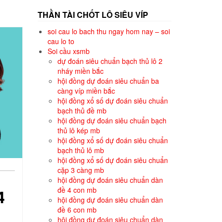
THẦN TÀI CHỐT LÔ SIÊU VÍP
soi cau lo bach thu ngay hom nay – soi
cau lo to
Soi cầu xsmb
dự đoán siêu chuẩn bạch thủ lô 2
nháy miền bắc
hội đồng dự đoán siêu chuẩn ba
càng víp miền bắc
hội đồng xổ số dự đoán siêu chuẩn
bạch thủ đề mb
hội đồng dự đoán siêu chuẩn bạch
thủ lô kép mb
hội đồng xổ số dự đoán siêu chuẩn
bạch thủ lô mb
hội đồng xổ số dự đoán siêu chuẩn
cặp 3 càng mb
hội đồng dự đoán siêu chuẩn dàn
đề 4 con mb
4
hội đồng dự đoán siêu chuẩn dàn
đề 6 con mb
hội đồng dự đoán siêu chuẩn dàn