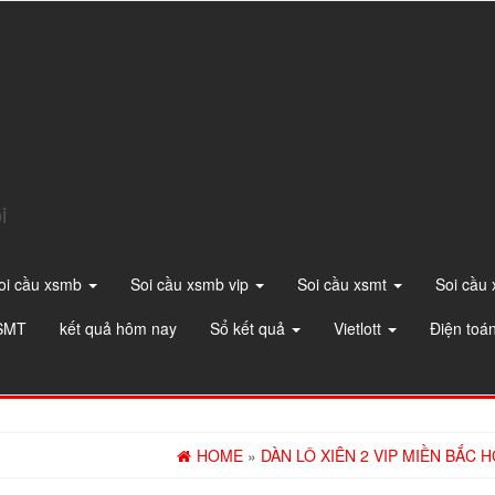
i
oi cầu xsmb
Soi cầu xsmb vip
Soi cầu xsmt
Soi cầu
SMT
kết quả hôm nay
Sổ kết quả
Vietlott
Điện toá
HOME
»
DÀN LÔ XIÊN 2 VIP MIỀN BẮC 