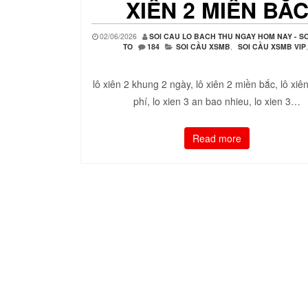
XIÊN 2 MIỀN BẮ
02/06/2026
SOI CAU LO BACH THU NGAY HOM NAY - SO
TO
184
SOI CẦU XSMB
,
SOI CẦU XSMB VIP
,
lô xiên 2 khung 2 ngày, lô xiên 2 miền bắc, lô xiê
phí, lo xien 3 an bao nhieu, lo xien 3…
Read more