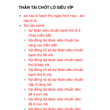
THẦN TÀI CHỐT LÔ SIÊU VÍP
soi cau lo bach thu ngay hom nay – soi
cau lo to
Soi cầu xsmb
dự đoán siêu chuẩn bạch thủ lô 2
nháy miền bắc
hội đồng dự đoán siêu chuẩn ba
càng víp miền bắc
hội đồng xổ số dự đoán siêu chuẩn
bạch thủ đề mb
hội đồng dự đoán siêu chuẩn bạch
thủ lô kép mb
hội đồng xổ số dự đoán siêu chuẩn
bạch thủ lô mb
hội đồng xổ số dự đoán siêu chuẩn
cặp 3 càng mb
hội đồng dự đoán siêu chuẩn dàn
đề 4 con mb
hội đồng dự đoán siêu chuẩn dàn
đề 6 con mb
hội đồng dự đoán siêu chuẩn dàn