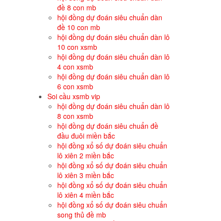
đề 8 con mb
hội đồng dự đoán siêu chuẩn dàn
đề 10 con mb
hội đồng dự đoán siêu chuẩn dàn lô
10 con xsmb
hội đồng dự đoán siêu chuẩn dàn lô
4 con xsmb
hội đồng dự đoán siêu chuẩn dàn lô
6 con xsmb
Soi cầu xsmb vip
hội đồng dự đoán siêu chuẩn dàn lô
8 con xsmb
hội đồng dự đoán siêu chuẩn đề
đầu đuôi miền bắc
hội đồng xổ số dự đoán siêu chuẩn
lô xiên 2 miền bắc
hội đồng xổ số dự đoán siêu chuẩn
lô xiên 3 miền bắc
hội đồng xổ số dự đoán siêu chuẩn
lô xiên 4 miền bắc
hội đồng xổ số dự đoán siêu chuẩn
song thủ đề mb