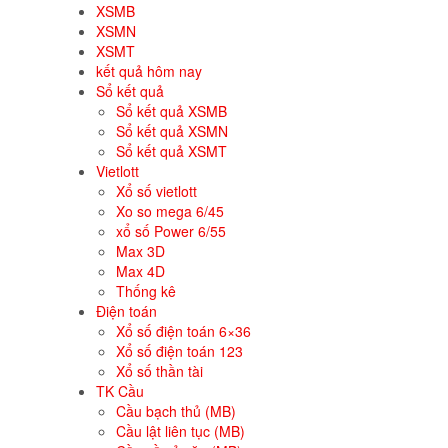
XSMB
XSMN
XSMT
kết quả hôm nay
Sổ kết quả
Sổ kết quả XSMB
Sổ kết quả XSMN
Sổ kết quả XSMT
Vietlott
Xổ số vietlott
Xo so mega 6/45
xổ số Power 6/55
Max 3D
Max 4D
Thống kê
Điện toán
Xổ số điện toán 6×36
Xổ số điện toán 123
Xổ số thần tài
TK Cầu
Cầu bạch thủ (MB)
Cầu lật liên tục (MB)