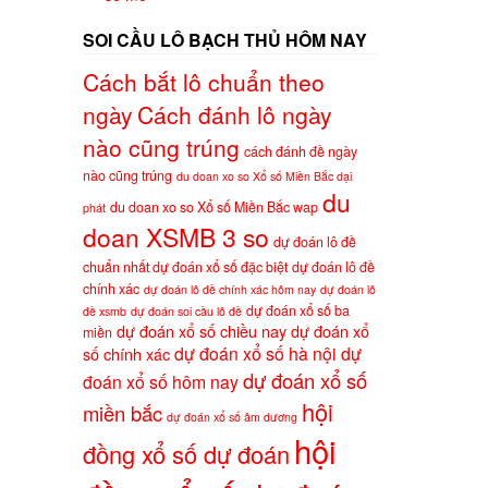
SOI CẦU LÔ BẠCH THỦ HÔM NAY
Cách bắt lô chuẩn theo
ngày
Cách đánh lô ngày
nào cũng trúng
cách đánh đề ngày
nào cũng trúng
du doan xo so Xổ số Miền Bắc dại
du
du doan xo so Xổ số Miền Bắc wap
phát
doan XSMB 3 so
dự đoán lô đề
chuẩn nhất dự đoán xổ số đặc biệt
dự đoán lô đề
chính xác
dự đoán lô đề chính xác hôm nay
dự đoán lô
dự đoán xổ số ba
đề xsmb
dự đoán soi cầu lô đề
dự đoán xổ số chiều nay
dự đoán xổ
miền
dự đoán xổ số hà nội
dự
số chính xác
dự đoán xổ số
đoán xổ số hôm nay
hội
miền bắc
dự đoán xổ số âm dương
hội
đồng xổ số dự đoán