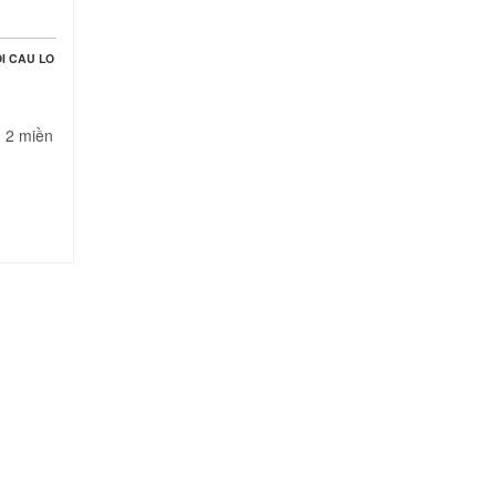
C
I CAU LO
n 2 miền