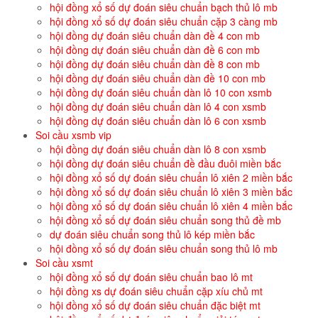
hội đồng xổ số dự đoán siêu chuẩn bạch thủ lô mb
hội đồng xổ số dự đoán siêu chuẩn cặp 3 càng mb
hội đồng dự đoán siêu chuẩn dàn đề 4 con mb
hội đồng dự đoán siêu chuẩn dàn đề 6 con mb
hội đồng dự đoán siêu chuẩn dàn đề 8 con mb
hội đồng dự đoán siêu chuẩn dàn đề 10 con mb
hội đồng dự đoán siêu chuẩn dàn lô 10 con xsmb
hội đồng dự đoán siêu chuẩn dàn lô 4 con xsmb
hội đồng dự đoán siêu chuẩn dàn lô 6 con xsmb
Soi cầu xsmb vip
hội đồng dự đoán siêu chuẩn dàn lô 8 con xsmb
hội đồng dự đoán siêu chuẩn đề đầu đuôi miền bắc
hội đồng xổ số dự đoán siêu chuẩn lô xiên 2 miền bắc
hội đồng xổ số dự đoán siêu chuẩn lô xiên 3 miền bắc
hội đồng xổ số dự đoán siêu chuẩn lô xiên 4 miền bắc
hội đồng xổ số dự đoán siêu chuẩn song thủ đề mb
dự đoán siêu chuẩn song thủ lô kép miền bắc
hội đồng xổ số dự đoán siêu chuẩn song thủ lô mb
Soi cầu xsmt
hội đồng xổ số dự đoán siêu chuẩn bao lô mt
hội đồng xs dự đoán siêu chuẩn cặp xíu chủ mt
hội đồng xổ số dự đoán siêu chuẩn đặc biệt mt