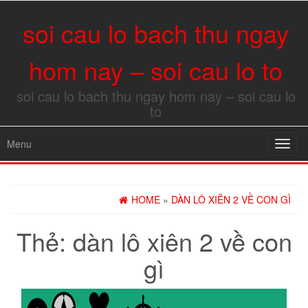
soi cau lo bach thu ngay
hom nay – soi cau lo to
soi cau lo bach thu ngay hom nay – soi cau lo
to
Menu
Toggl
navig
HOME
»
DÀN LÔ XIÊN 2 VỀ CON GÌ
Thẻ:
dàn lô xiên 2 về con
gì