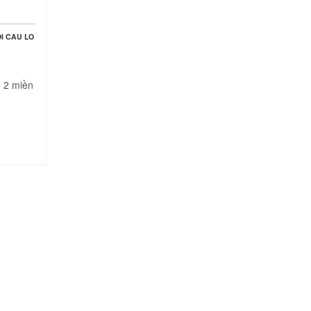
C
I CAU LO
n 2 miền