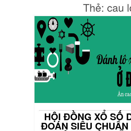
Thẻ:
cau 
HỘI ĐỒNG XỔ SỐ 
ĐOÁN SIÊU CHUẨN