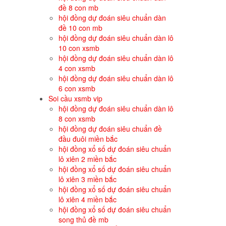
đề 8 con mb
hội đồng dự đoán siêu chuẩn dàn
đề 10 con mb
hội đồng dự đoán siêu chuẩn dàn lô
10 con xsmb
hội đồng dự đoán siêu chuẩn dàn lô
4 con xsmb
hội đồng dự đoán siêu chuẩn dàn lô
6 con xsmb
Soi cầu xsmb vip
hội đồng dự đoán siêu chuẩn dàn lô
8 con xsmb
hội đồng dự đoán siêu chuẩn đề
đầu đuôi miền bắc
hội đồng xổ số dự đoán siêu chuẩn
lô xiên 2 miền bắc
hội đồng xổ số dự đoán siêu chuẩn
lô xiên 3 miền bắc
hội đồng xổ số dự đoán siêu chuẩn
lô xiên 4 miền bắc
hội đồng xổ số dự đoán siêu chuẩn
song thủ đề mb