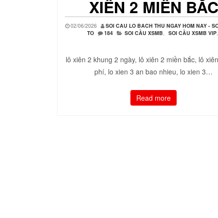
XIÊN 2 MIỀN BẮ
02/06/2026
SOI CAU LO BACH THU NGAY HOM NAY - SO
TO
184
SOI CẦU XSMB
,
SOI CẦU XSMB VIP
,
lô xiên 2 khung 2 ngày, lô xiên 2 miền bắc, lô xiê
phí, lo xien 3 an bao nhieu, lo xien 3…
Read more