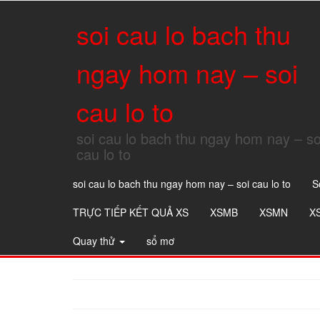
soi cau lo bach thu
ngay hom nay – soi
cau lo to
soi cau lo bach thu ngay hom nay – so
cau lo to
soi cau lo bach thu ngay hom nay – soi cau lo to
S
TRỰC TIẾP KẾT QUẢ XS
XSMB
XSMN
X
Quay thử
sổ mơ