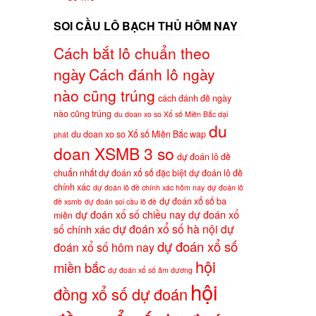
SOI CẦU LÔ BẠCH THỦ HÔM NAY
Cách bắt lô chuẩn theo
ngày
Cách đánh lô ngày
nào cũng trúng
cách đánh đề ngày
nào cũng trúng
du doan xo so Xổ số Miền Bắc dại
du
du doan xo so Xổ số Miền Bắc wap
phát
doan XSMB 3 so
dự đoán lô đề
chuẩn nhất dự đoán xổ số đặc biệt
dự đoán lô đề
chính xác
dự đoán lô đề chính xác hôm nay
dự đoán lô
dự đoán xổ số ba
đề xsmb
dự đoán soi cầu lô đề
dự đoán xổ số chiều nay
dự đoán xổ
miền
dự đoán xổ số hà nội
dự
số chính xác
dự đoán xổ số
đoán xổ số hôm nay
hội
miền bắc
dự đoán xổ số âm dương
hội
đồng xổ số dự đoán