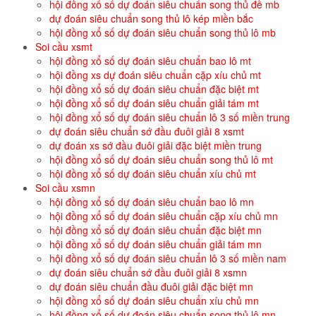
hội đồng xổ số dự đoán siêu chuẩn song thủ đề mb
dự đoán siêu chuẩn song thủ lô kép miền bắc
hội đồng xổ số dự đoán siêu chuẩn song thủ lô mb
Soi cầu xsmt
hội đồng xổ số dự đoán siêu chuẩn bao lô mt
hội đồng xs dự đoán siêu chuẩn cặp xíu chủ mt
hội đồng xổ số dự đoán siêu chuẩn đặc biệt mt
hội đồng xổ số dự đoán siêu chuẩn giải tám mt
hội đồng xổ số dự đoán siêu chuẩn lô 3 số miền trung
dự đoán siêu chuẩn sớ đầu đuôi giải 8 xsmt
dự đoán xs sớ đầu đuôi giải đặc biệt miền trung
hội đồng xổ số dự đoán siêu chuẩn song thủ lô mt
hội đồng xổ số dự đoán siêu chuẩn xíu chủ mt
Soi cầu xsmn
hội đồng xổ số dự đoán siêu chuẩn bao lô mn
hội đồng xổ số dự đoán siêu chuẩn cặp xíu chủ mn
hội đồng xổ số dự đoán siêu chuẩn đặc biệt mn
hội đồng xổ số dự đoán siêu chuẩn giải tám mn
hội đồng xổ số dự đoán siêu chuẩn lô 3 số miền nam
dự đoán siêu chuẩn sớ đầu đuôi giải 8 xsmn
dự đoán siêu chuẩn đầu đuôi giải đặc biệt mn
hội đồng xổ số dự đoán siêu chuẩn xíu chủ mn
hội đồng xổ số dự đoán siêu chuẩn song thủ lô mn