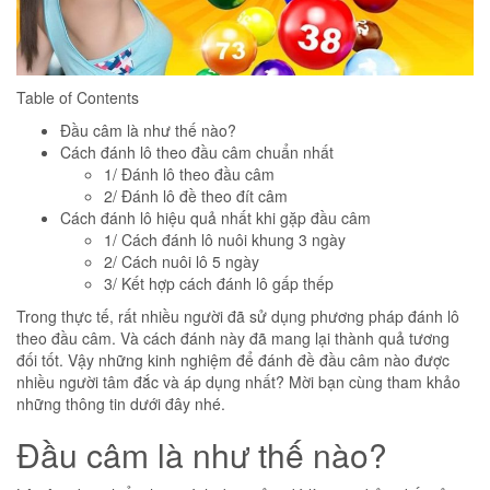
Table of Contents
Đầu câm là như thế nào?
Cách đánh lô theo đầu câm chuẩn nhất
1/ Đánh lô theo đầu câm
2/ Đánh lô đề theo đít câm
Cách đánh lô hiệu quả nhất khi gặp đầu câm
1/ Cách đánh lô nuôi khung 3 ngày
2/ Cách nuôi lô 5 ngày
3/ Kết hợp cách đánh lô gấp thếp
Trong thực tế, rất nhiều người đã sử dụng phương pháp đánh lô
theo đầu câm. Và cách đánh này đã mang lại thành quả tương
đối tốt. Vậy những kinh nghiệm để đánh đề đầu câm nào được
nhiều người tâm đắc và áp dụng nhất? Mời bạn cùng tham khảo
những thông tin dưới đây nhé.
Đầu câm là như thế nào?