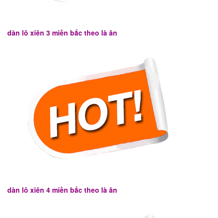
dàn lô xiên 3 miền bắc theo là ăn
dàn lô xiên 4 miền bắc theo là ăn