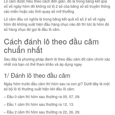
Lô câm được hiểu theo cách đơn giản, đó là trong bảng kết qủa
xổ xố ngày hôm đó không có lô 2 số của bảng xổ số truyền thống
các miền hoặc các tỉnh quay số mở thưởng.
Lô câm đầu có nghĩa là trong bảng kết quả xổ số 2 số về ngày
hôm đó không xuất hiện đầu hàng chục nào đó thì tức là hôm đó
số hàng chục đó gọi là đầu lô câm.
Cách đánh lô theo đầu câm
chuẩn nhất
Sau đây là phương pháp đánh lô theo đầu câm đít câm chính xác
nhất mà bạn có thể tham khảo và áp dụng ngay
1/ Đánh lô theo đầu câm
Ngày hôm trước đầu câm thì hôm sau ra con gì? Dưới đây là một
số bộ lô tô thường xuất hiện khi đầu lô câm:
– Đầu 0 câm thì hôm sau thường ra 05, 07, 09.
– Đầu 1 câm thì hôm sau thường ra 12, 13.
– Đầu 2 câm thì hôm sau thường ra 22, 26, 29.