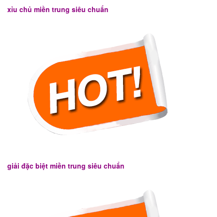
xỉu chủ miền trung siêu chuẩn
giải đặc biệt miền trung siêu chuẩn