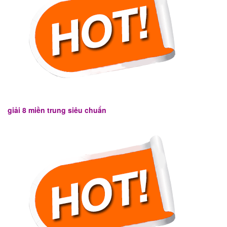
giải 8 miền trung siêu chuẩn