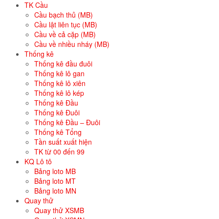
TK Cầu
Cầu bạch thủ (MB)
Cầu lật liên tục (MB)
Cầu về cả cặp (MB)
Cầu về nhiều nháy (MB)
Thống kê
Thống kê đầu đuôi
Thống kê lô gan
Thống kê lô xiên
Thống kê lô kép
Thống kê Đầu
Thống kê Đuôi
Thống kê Đầu – Đuôi
Thống kê Tổng
Tần suất xuất hiện
TK từ 00 đến 99
KQ Lô tô
Bảng loto MB
Bảng loto MT
Bảng loto MN
Quay thử
Quay thử XSMB