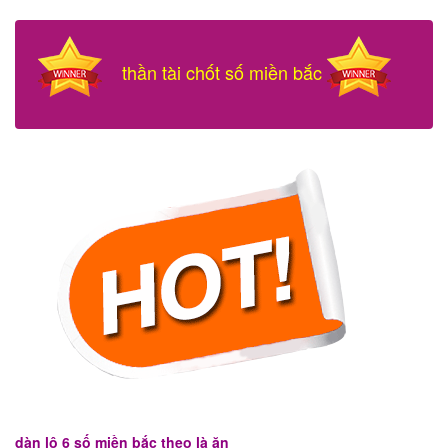
thần tài chốt số miền bắc
dàn lô 6 số miền bắc theo là ăn