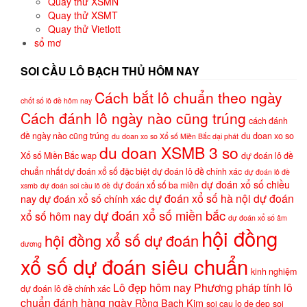
Quay thử XSMN
Quay thử XSMT
Quay thử Vietlott
sổ mơ
SOI CẦU LÔ BẠCH THỦ HÔM NAY
Cách bắt lô chuẩn theo ngày
chốt số lô đề hôm nay
Cách đánh lô ngày nào cũng trúng
cách đánh
đề ngày nào cũng trúng
du doan xo so
du doan xo so Xổ số Miền Bắc dại phát
du doan XSMB 3 so
Xổ số Miền Bắc wap
dự đoán lô đề
chuẩn nhất dự đoán xổ số đặc biệt
dự đoán lô đề chính xác
dự đoán lô đề
dự đoán xổ số chiều
dự đoán xổ số ba miền
xsmb
dự đoán soi cầu lô đề
dự đoán xổ số hà nội
dự đoán
nay
dự đoán xổ số chính xác
dự đoán xổ số miền bắc
xổ số hôm nay
dự đoán xổ số âm
hội đồng
hội đồng xổ số dự đoán
dương
xổ số dự đoán siêu chuẩn
kinh nghiệm
Lô đẹp hôm nay
Phương pháp tính lô
dự đoán lô đề chính xác
chuẩn đánh hàng ngày
Rồng Bạch Kim
soi cau lo de dep
soi