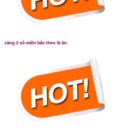
càng 2 số miền bắc theo là ăn