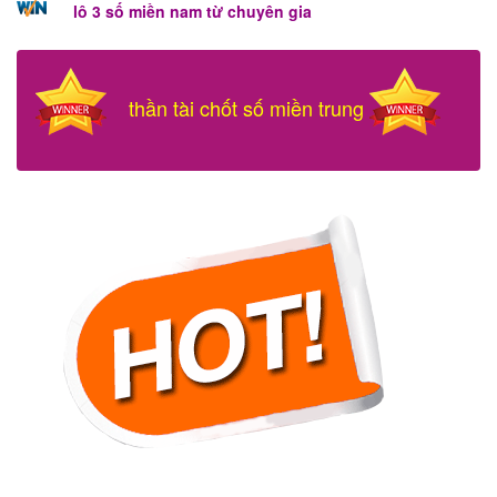
lô 3 số miền nam từ chuyên gia
thần tài chốt số miền trung