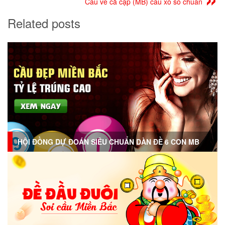
Cầu về cả cặp (MB) cầu xổ số chuẩn
Related posts
HỘI ĐỒNG DỰ ĐOÁN SIÊU CHUẨN DÀN ĐỀ 6 CON MB