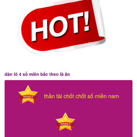
dàn lô 4 số miền bắc theo là ăn
thần tài chốt chốt số miền nam