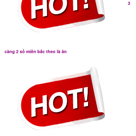
3
càng 2 số miền bắc theo là ăn