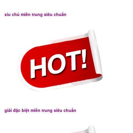
xỉu chủ miền trung siêu chuẩn
giải đặc biệt miền trung siêu chuẩn