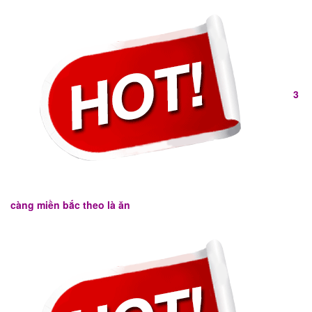
3
càng miền bắc theo là ăn