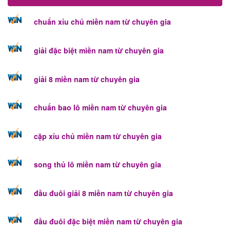
chuẩn xỉu chủ miền nam từ chuyên gia
giải đặc biệt miền nam từ chuyên gia
giải 8 miền nam từ chuyên gia
chuẩn bao lô miền nam từ chuyên gia
cặp xỉu chủ miền nam từ chuyên gia
song thủ lô miền nam từ chuyên gia
đầu đuôi giải 8 miền nam từ chuyên gia
đầu đuôi đặc biệt miền nam từ chuyên gia