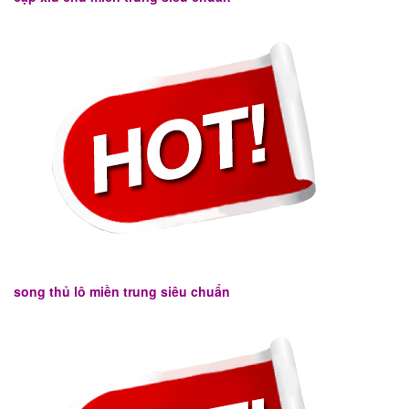
song thủ lô miền trung siêu chuẩn