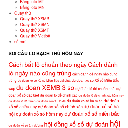
Bảng loto MT
Bảng loto MN
Quay thử
Quay thử XSMB
Quay thử XSMN
Quay thử XSMT
Quay thử Vietlott
sổ mơ
SOI CẦU LÔ BẠCH THỦ HÔM NAY
Cách bắt lô chuẩn theo ngày
Cách đánh
lô ngày nào cũng trúng
cách đánh đề ngày nào cũng
trúng
du doan xo so Xổ số Miền Bắc
du doan xo so Xổ số Miền Bắc dại phát
du doan XSMB 3 so
wap
dự đoán lô đề chuẩn nhất dự
đoán xổ số đặc biệt
dự đoán lô đề chính xác
dự đoán lô đề chính xác hôm nay
dự đoán
dự đoán xổ số ba miền
dự đoán lô đề xsmb
dự đoán soi cầu lô đề
dự đoán xổ số hà
xổ số chiều nay
dự đoán xổ số chính xác
dự đoán xổ số miền bắc
nội
dự đoán xổ số hôm nay
hội
hội đồng xổ số dự đoán
dự đoán xổ số âm dương