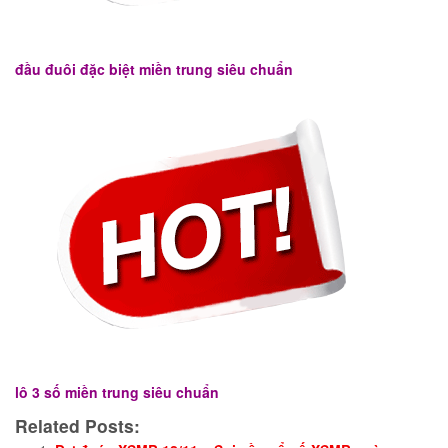
đầu đuôi đặc biệt miền trung siêu chuẩn
lô 3 số miền trung siêu chuẩn
Related Posts: