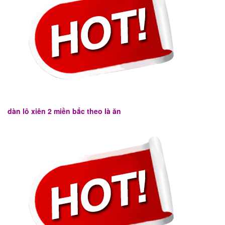
dàn lô xiên 2 miền bắc theo là ăn