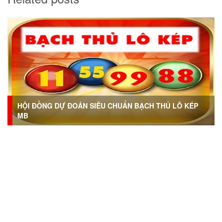
HỘI ĐỒNG DỰ ĐOÁN SIÊU CHUẨN BẠCH THỦ LÔ KÉP
MB