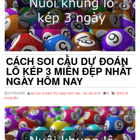
CÁCH SOI CẦU DỰ ĐOÁN
LÔ KÉP 3 MIỀN ĐẸP NHẤT
NGÀY HÔM NAY
07/05/2026
soi cau lo bach thu ngay hom nay - soi cau lo to
2
Đánh lô
trúng lớn
,