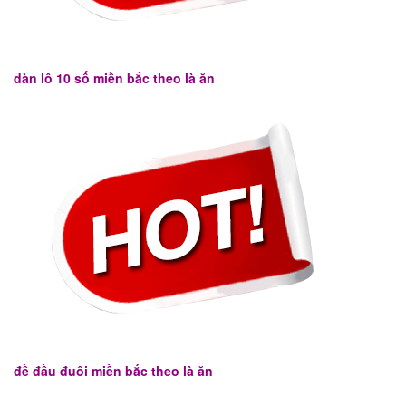
dàn lô 10 số miền bắc theo là ăn
đề đầu đuôi miền bắc theo là ăn