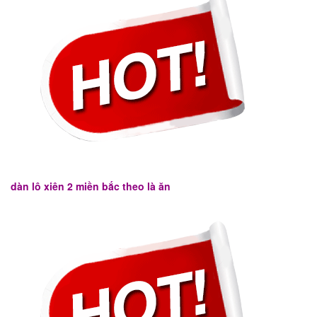
dàn lô xiên 2 miền bắc theo là ăn