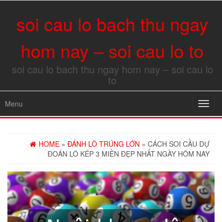
soi cau lo bach thu ngay
hom nay – soi cau lo to
soi cau lo bach thu ngay hom nay – soi cau lo
to
Menu
Toggl
navig
HOME
»
ĐÁNH LÔ TRÚNG LỚN
» CÁCH SOI CẦU DỰ
ĐOÁN LÔ KÉP 3 MIỀN ĐẸP NHẤT NGÀY HÔM NAY