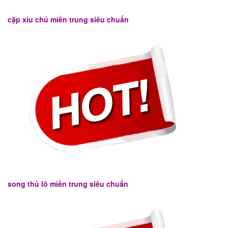
cặp xỉu chủ miền trung siêu chuẩn
song thủ lô miền trung siêu chuẩn