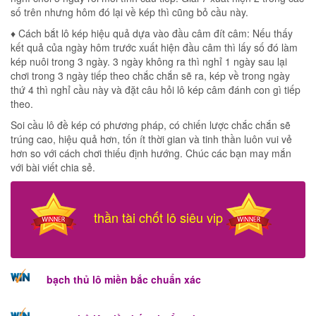
số trên nhưng hôm đó lại về kép thì cũng bỏ cầu này.
♦ Cách bắt lô kép hiệu quả dựa vào đầu câm đít câm: Nếu thấy
kết quả của ngày hôm trước xuất hiện đầu câm thì lấy số đó làm
kép nuôi trong 3 ngày. 3 ngày không ra thì nghỉ 1 ngày sau lại
chơi trong 3 ngày tiếp theo chắc chắn sẽ ra, kép về trong ngày
thứ 4 thì nghỉ cầu này và đặt câu hỏi lô kép câm đánh con gì tiếp
theo.
Soi cầu lô đề kép có phương pháp, có chiến lược chắc chắn sẽ
trúng cao, hiệu quả hơn, tốn ít thời gian và tinh thần luôn vui vẻ
hơn so với cách chơi thiếu định hướng. Chúc các bạn may mắn
với bài viết chia sẻ.
thần tài chốt lô siêu vip
bạch thủ lô miền bắc chuẩn xác