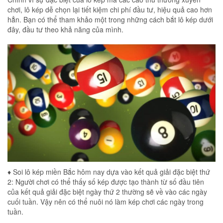
chơi, lô kép dễ chọn lại tiết kiệm chi phí đầu tư, hiệu quả cao hơn
hẳn. Bạn có thể tham khảo một trong những cách bắt lô kép dưới
đây, đầu tư theo khả năng của mình.
♦ Soi lô kép miền Bắc hôm nay dựa vào kết quả giải đặc biệt thứ
2: Người chơi có thể thấy số kép được tạo thành từ số đầu tiên
của kết quả giải đặc biệt ngày thứ 2 thường sẽ về vào các ngày
cuối tuần. Vậy nên có thể nuôi nó làm kép chơi các ngày trong
tuần.