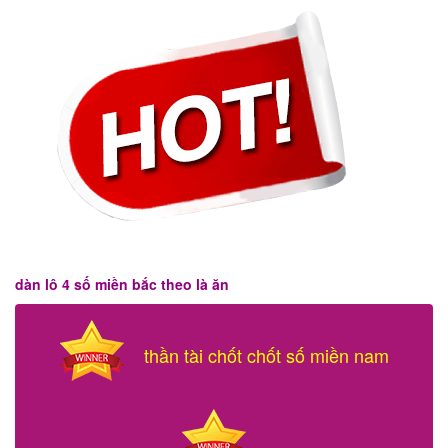
dàn lô 4 số miền bắc theo là ăn
thần tài chốt chốt số miền nam