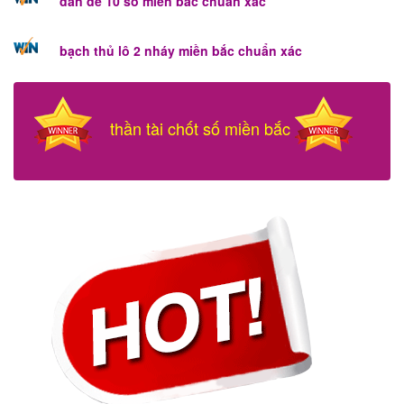
dàn đề 10 số miền bắc chuẩn xác
bạch thủ lô 2 nháy miền bắc chuẩn xác
thần tài chốt số miền bắc