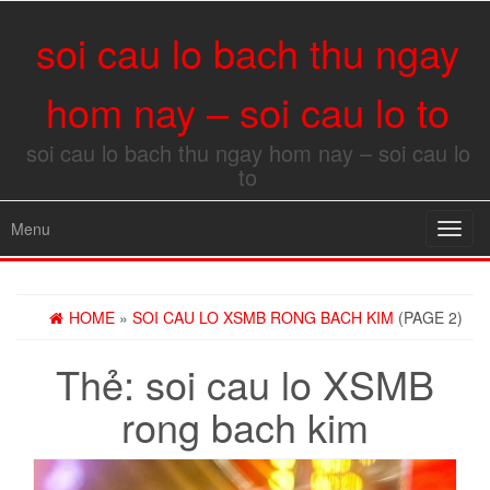
soi cau lo bach thu ngay
hom nay – soi cau lo to
soi cau lo bach thu ngay hom nay – soi cau lo
to
Menu
Toggl
navig
HOME
»
SOI CAU LO XSMB RONG BACH KIM
(PAGE 2)
Thẻ:
soi cau lo XSMB
rong bach kim