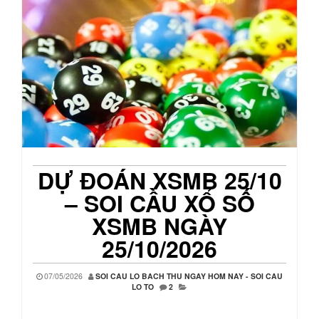
DỰ ĐOÁN XSMB 25/10
– SOI CẦU XỔ SỐ
XSMB NGÀY
25/10/2026
07/05/2026
SOI CAU LO BACH THU NGAY HOM NAY - SOI CAU
LO TO
2