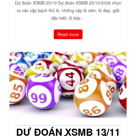
Dự đoán XSMB 25/10 Dự đoán XSMB 25/10/2026 chọn
ra các cặp bạch thủ lô, những cặp lô xiên, lô đẹp, giải
đặc biêt, lô kép…
Read more
DỰ ĐOÁN XSMB 13/11