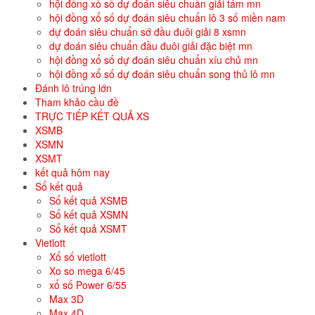
hội đồng xổ số dự đoán siêu chuẩn giải tám mn
hội đồng xổ số dự đoán siêu chuẩn lô 3 số miền nam
dự đoán siêu chuẩn sớ đầu đuôi giải 8 xsmn
dự đoán siêu chuẩn đầu đuôi giải đặc biệt mn
hội đồng xổ số dự đoán siêu chuẩn xíu chủ mn
hội đồng xổ số dự đoán siêu chuẩn song thủ lô mn
Đánh lô trúng lớn
Tham khảo cầu đề
TRỰC TIẾP KẾT QUẢ XS
XSMB
XSMN
XSMT
kết quả hôm nay
Sổ kết quả
Sổ kết quả XSMB
Sổ kết quả XSMN
Sổ kết quả XSMT
Vietlott
Xổ số vietlott
Xo so mega 6/45
xổ số Power 6/55
Max 3D
Max 4D