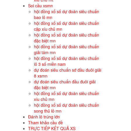
Soi cầu xsmn
hội đồng xổ số dự đoán siêu chuẩn
bao lô mn
hội đồng xổ số dự đoán siêu chuẩn
cặp xíu chủ mn
hội đồng xổ số dự đoán siêu chuẩn
đặc biệt mn
hội đồng xổ số dự đoán siêu chuẩn
giải tám mn
hội đồng xổ số dự đoán siêu chuẩn
lô 3 số miền nam
dự đoán siêu chuẩn sớ đầu đuôi giải
8 xsmn
dự đoán siêu chuẩn đầu đuôi giải
đặc biệt mn
hội đồng xổ số dự đoán siêu chuẩn
xíu chủ mn
hội đồng xổ số dự đoán siêu chuẩn
song thủ lô mn
Đánh lô trúng lớn
Tham khảo cầu đề
TRỰC TIẾP KẾT QUẢ XS