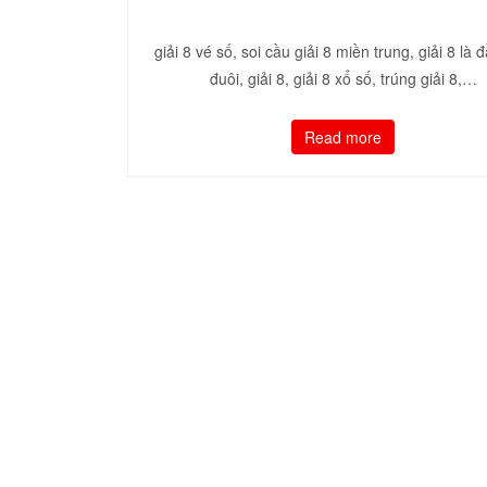
giải 8 vé số, soi cầu giải 8 miền trung, giải 8 là 
đuôi, giải 8, giải 8 xổ số, trúng giải 8,…
Read more