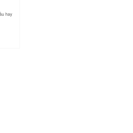
đầu hay