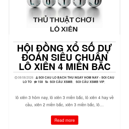
HỘI ĐỒNG XỔ SỐ DỰ
ĐOÁN SIÊU CHUẨN
LÔ XIÊN 4 MIỀN BẮC
08/08/2026
SOI CAU LO BACH THU NGAY HOM NAY - SOI CAU
LO TO
158
SOI CẦU XSMB
,
SOI CẦU XSMB VIP
,
lô xiên 3 hôm nay, lô xiên 3 miền bắc, lô xiên 4 hay về
cầu, xiên 2 miền bắc, xiên 3 miền bắc, lô…
Read more