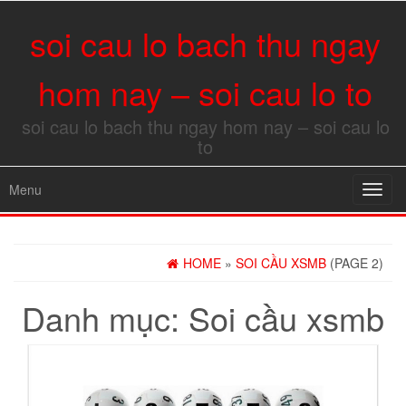
soi cau lo bach thu ngay
hom nay – soi cau lo to
soi cau lo bach thu ngay hom nay – soi cau lo
to
Menu
Toggl
navig
HOME
»
SOI CẦU XSMB
(PAGE 2)
Danh mục:
Soi cầu xsmb