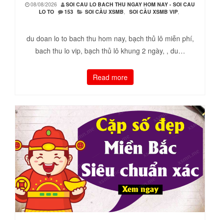
08/08/2026
SOI CAU LO BACH THU NGAY HOM NAY - SOI CAU
LO TO
153
SOI CẦU XSMB
,
SOI CẦU XSMB VIP
,
du doan lo to bach thu hom nay, bạch thủ lô miễn phí,
bach thu lo vip, bạch thủ lô khung 2 ngày, , du…
Read more