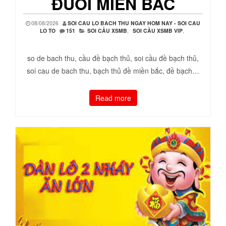
ĐUÔI MIỀN BẮC
08/08/2026
SOI CAU LO BACH THU NGAY HOM NAY - SOI CAU
LO TO
151
SOI CẦU XSMB
,
SOI CẦU XSMB VIP
,
so de bach thu, cầu đề bạch thủ, soi cầu đề bạch thủ,
soi cau de bach thu, bạch thủ đề miền bắc, đề bạch…
Read more