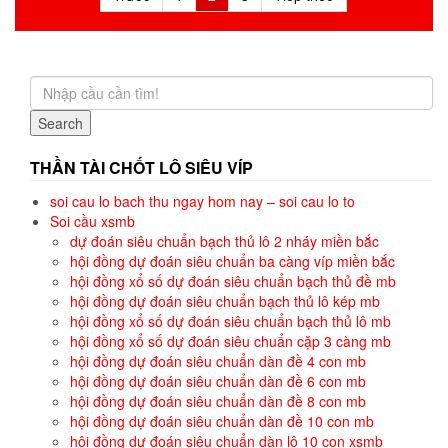
hướng
bài
viết
Search
THẦN TÀI CHỐT LÔ SIÊU VÍP
soi cau lo bach thu ngay hom nay – soi cau lo to
Soi cầu xsmb
dự đoán siêu chuẩn bạch thủ lô 2 nháy miền bắc
hội đồng dự đoán siêu chuẩn ba càng víp miền bắc
hội đồng xổ số dự đoán siêu chuẩn bạch thủ đề mb
hội đồng dự đoán siêu chuẩn bạch thủ lô kép mb
hội đồng xổ số dự đoán siêu chuẩn bạch thủ lô mb
hội đồng xổ số dự đoán siêu chuẩn cặp 3 càng mb
hội đồng dự đoán siêu chuẩn dàn đề 4 con mb
hội đồng dự đoán siêu chuẩn dàn đề 6 con mb
hội đồng dự đoán siêu chuẩn dàn đề 8 con mb
hội đồng dự đoán siêu chuẩn dàn đề 10 con mb
hội đồng dự đoán siêu chuẩn dàn lô 10 con xsmb